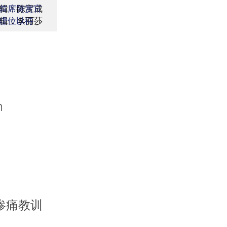
辑：陈宝成
首席赞赏官
辑：李丽莎
虚位以待
m
惨痛教训