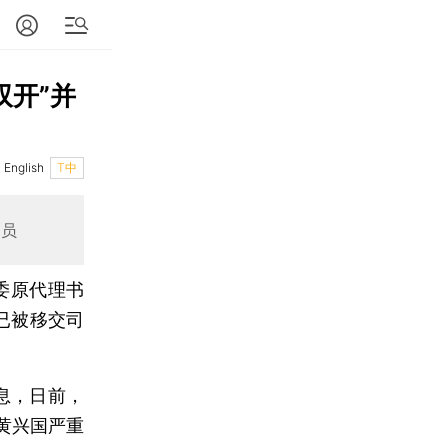
双开”并
English
T中
官员
委原代理书
已被移交司
息，日前，
黄兴国严重