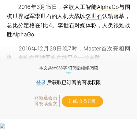
2016年3月15日，谷歌人工智能
AlphaGo
与围
棋世界冠军李世石的人机大战以
李世石
认输落幕，
总比分定格在1比4。李世石对媒体称，人类很难战
胜AlphaGo。
2016年12月29日晚7时，Master首次亮相网
络，当晚在弈城围棋在线平台十战全胜。
本文共计638字 订阅后继续阅读
登录
后获取已订阅的阅读权限
财新通会员
订阅/会员升级
可畅读全文