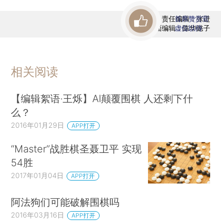
责任编辑：张进
首席赞赏官
版面编辑：陈华懿子
虚位以待
相关阅读
【编辑絮语·王烁】AI颠覆围棋 人还剩下什
么？
2016年01月29日
APP打开
“Master”战胜棋圣聂卫平 实现
54胜
2017年01月04日
APP打开
阿法狗们可能破解围棋吗
2016年03月16日
APP打开