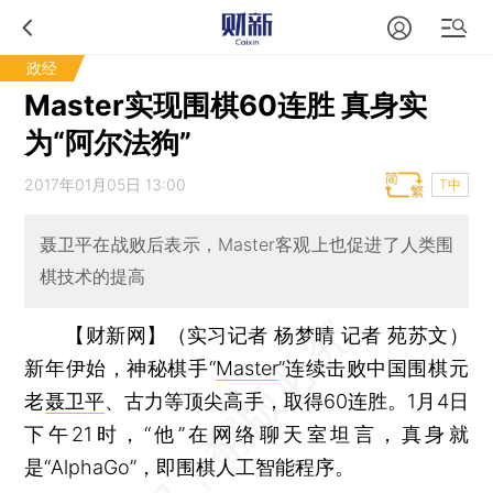
政经
Master实现围棋60连胜 真身实
为“阿尔法狗”
2017年01月05日 13:00
T中
聂卫平在战败后表示，Master客观上也促进了人类围
棋技术的提高
【财新网】（实习记者 杨梦晴 记者 苑苏文）
新年伊始，神秘棋手“
Master
”连续击败中国围棋元
老
聂卫平
、古力等顶尖高手，取得60连胜。1月4日
下午21时，“他”在网络聊天室坦言，真身就
是“AlphaGo”，即围棋人工智能程序。