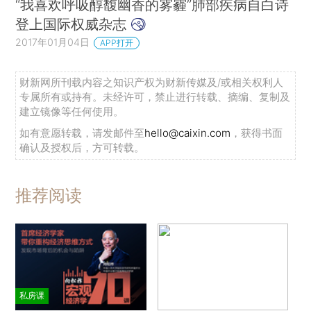
“我喜欢呼吸醇馥幽香的雾霾”肺部疾病自白诗
登上国际权威杂志
2017年01月04日
APP打开
财新网所刊载内容之知识产权为财新传媒及/或相关权利人
专属所有或持有。未经许可，禁止进行转载、摘编、复制及
建立镜像等任何使用。
如有意愿转载，请发邮件至
hello@caixin.com
，获得书面
确认及授权后，方可转载。
推荐阅读
私房课