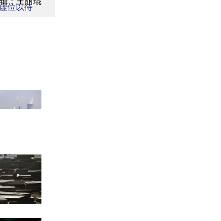
辑：王丽琨
虚位以待