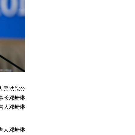
级人民法院公
事长邓崎琳
告人邓崎琳
告人邓崎琳