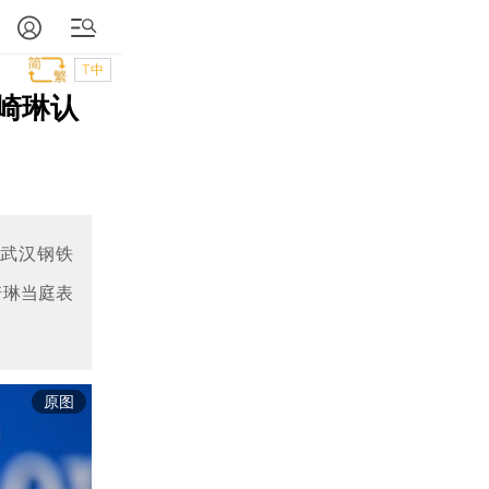
T中
邓崎琳认
了武汉钢铁
崎琳当庭表
原图