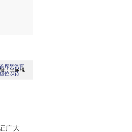
首席赞赏官
辑：王丽琨
虚位以待
证广大