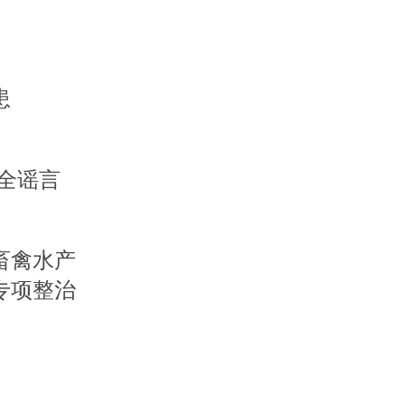
患
全谣言
畜禽水产
专项整治