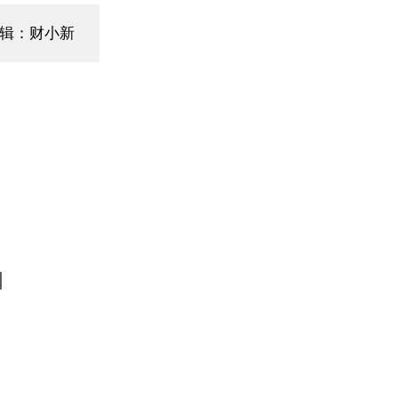
辑：财小新
口