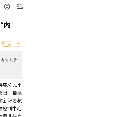
“内
T中
案者分别为
侵犯公民
个
16日，最高
财新记者梳
防控制中心
生婴儿信息