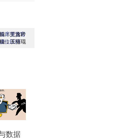
辑：王逸吟
首席赞赏官
辑：王丽琨
虚位以待
与数据