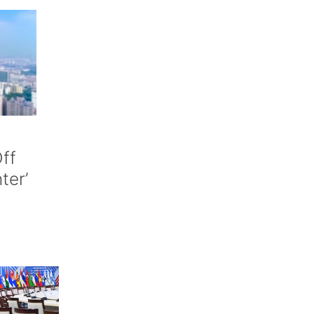
ff
nter’