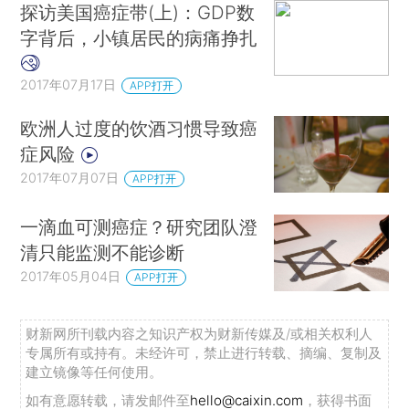
探访美国癌症带(上)：GDP数
字背后，小镇居民的病痛挣扎
2017年07月17日
APP打开
欧洲人过度的饮酒习惯导致癌
症风险
2017年07月07日
APP打开
一滴血可测癌症？研究团队澄
清只能监测不能诊断
2017年05月04日
APP打开
财新网所刊载内容之知识产权为财新传媒及/或相关权利人
专属所有或持有。未经许可，禁止进行转载、摘编、复制及
建立镜像等任何使用。
如有意愿转载，请发邮件至
hello@caixin.com
，获得书面