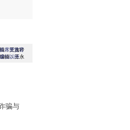
辑：王逸吟
首席赞赏官
编辑：王永
虚位以待
诈骗与