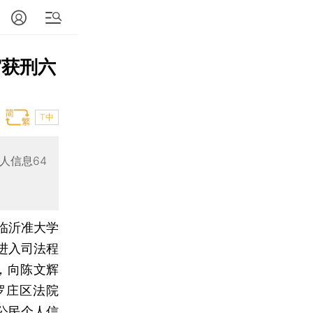
审获刑六
T中
人信息64
临沂准大学
进入司法程
，向陈文辉
罗庄区法院
公民个人信