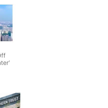
ff
nter’