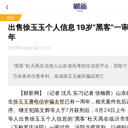
政经
出售徐玉玉个人信息 19岁“黑客”一
年
2017年08月24日 11:20
“黑客”杜天禹非法侵入山东省高考招生信息平台，窃取个
万余条并出售牟利，造成徐玉玉被诈骗后死亡
【财新网】（记者 沈凡 实习记者 张楠茜）
山东
生
徐玉玉遭电信诈骗去世
已有一周年，相关案件先后
序。继主犯陈文辉等人于7月获刑后，8月24日上午
等人出售徐玉玉个人信息的“黑客”杜天禹在临沂市
（下称罗庄法院）一审过堂。法院当庭宣判，以侵犯