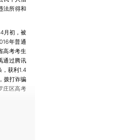
违法所得和
4月初，被
16年普通
省高考考生
禹通过腾讯
，获利1.4
，拨打诈骗
罗庄区高考