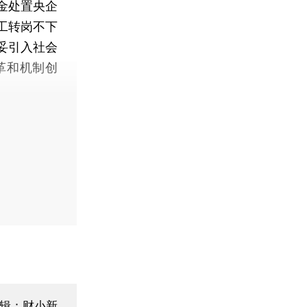
金处置央企
工转岗不下
妥引入社会
革和机制创
辑：财小新