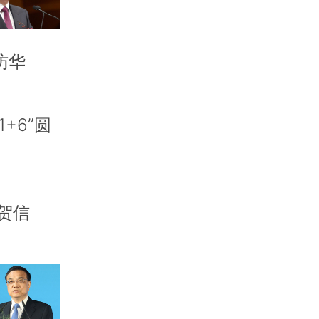
访华
+6”圆
贺信