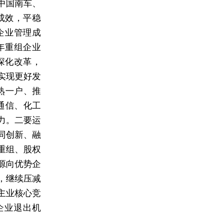
中国南车、
成效，平稳
企业管理成
年重组企业
深化改革，
实现更好发
熟一户、推
通信、化工
力。二要运
协同创新、融
重组、股权
源向优势企
，继续压减
主业核心竞
企业退出机