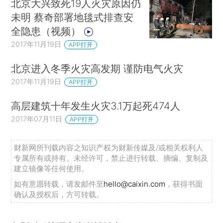
北京大兴致死19人火灾原因仍
未明 蔡奇部署地毯式排查安
全隐患（视频）
2017年11月19日
APP打开
北京进入冬季火灾高发期 谨防电气火灾
2017年11月19日
APP打开
高层建筑十年发生火灾3.1万起死474人
2017年07月11日
APP打开
财新网所刊载内容之知识产权为财新传媒及/或相关权利人
专属所有或持有。未经许可，禁止进行转载、摘编、复制及
建立镜像等任何使用。
如有意愿转载，请发邮件至
hello@caixin.com
，获得书面
确认及授权后，方可转载。