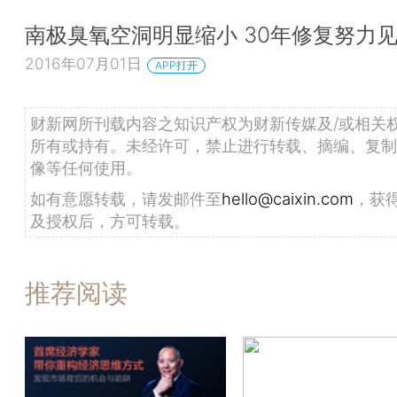
南极臭氧空洞明显缩小 30年修复努力
2016年07月01日
APP打开
财新网所刊载内容之知识产权为财新传媒及/或相关
所有或持有。未经许可，禁止进行转载、摘编、复制
像等任何使用。
如有意愿转载，请发邮件至
hello@caixin.com
，获
及授权后，方可转载。
推荐阅读