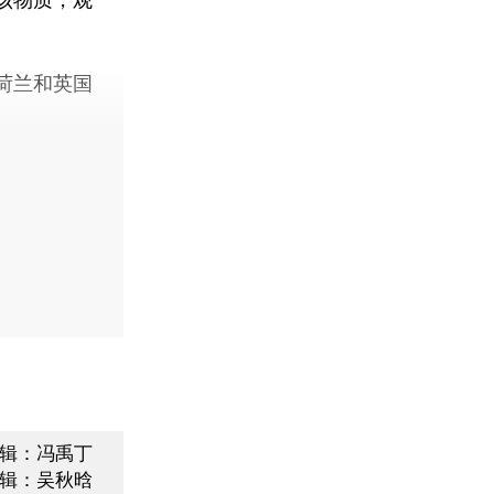
荷兰和英国
辑：冯禹丁
辑：吴秋晗