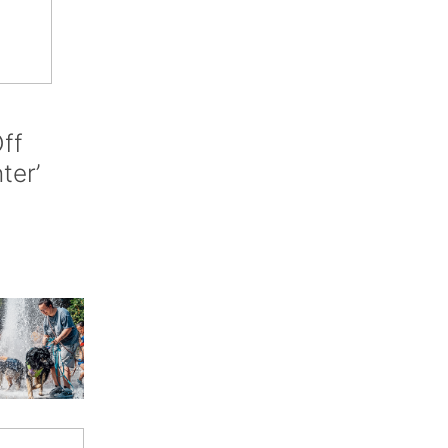
ff
nter’