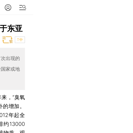
位于东亚
T中
首次出现的
些国家或地
年来，“臭氧
之外的增加。
12年起全
约13000
该物质，观