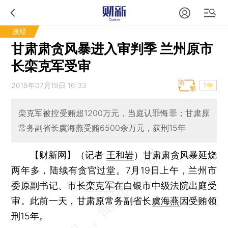
政经
甘肃肃贪风暴进入审判季 兰州原市
长栾克军受审
2018年07月19日 16:33
T中
栾克军被控受贿超1200万元，当庭认罪悔罪；甘肃原
常务副省长虞海燕受贿6500余万元，获刑15年
【财新网】（记者
王和岩
）
甘肃肃贪风暴延烧
两年多，陆续有贪官过堂。7月19日上午，兰州市
委原副书记、市长
栾克军
在白银市中级法院出庭受
审。此前一天，甘肃原常务副省长
虞海燕
因受贿领
刑15年。