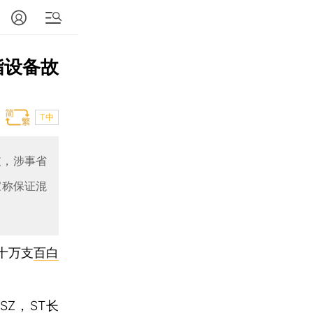
指设备故
T中
支，涉事省
家称保证混
十万支
百白
.SZ
，ST长