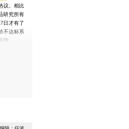
热议。相比
品研究所有
7日才有了
价不达标系
所致。
编辑：任波