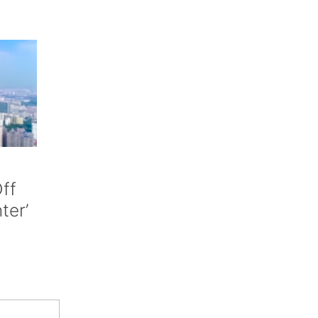
ff
nter’