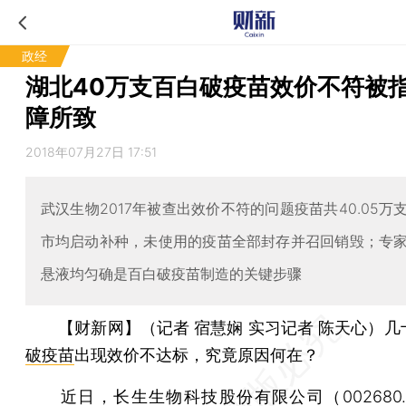
政经
湖北40万支百白破疫苗效价不符被
障所致
2018年07月27日 17:51
武汉生物2017年被查出效价不符的问题疫苗共40.05万
市均启动补种，未使用的疫苗全部封存并召回销毁；专
悬液均匀确是百白破疫苗制造的关键步骤
【财新网】（记者 宿慧娴 实习记者 陈天心）
几
破疫苗
出现效价不达标，究竟原因何在？
近日，长生生物科技股份有限公司（
002680