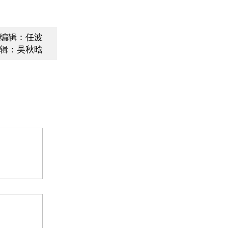
编辑：任波
辑：吴秋晗