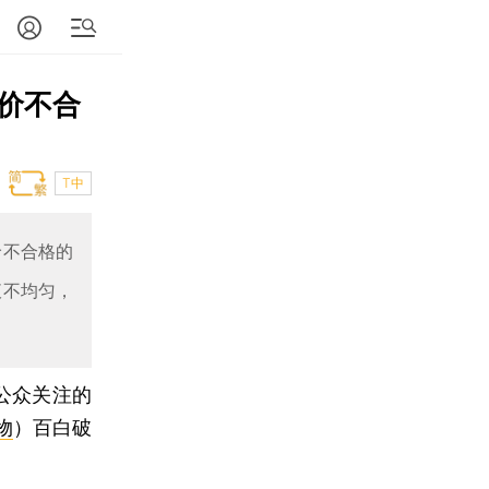
价不合
T中
价不合格的
液不均匀，
公众关注的
物
）百白破