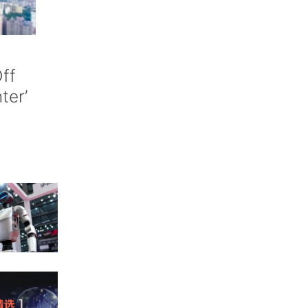
ff
nter’