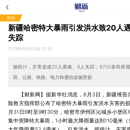
政经
新疆哈密特大暴雨引发洪水致20人遇
失踪
2018年08月04日 07:50
据统计，灾害造成20人遇难、8人失踪，8700多间房
田、公路、铁路、电力和通信设施受损
【财新网】
据新华社消息，8月3日，新疆维吾
险救灾指挥部公布了哈密特大暴雨引发洪水灾害的损
月31日6时至9时30分，哈密市伊州区沁城乡小堡区
集中突降特大暴雨，1小时最大降雨量达到110毫米（
大年降雨量52.4毫米），引发洪水。据统计，灾害造