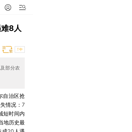
难8人
T中
屋及部分农
尔自治区抢
失情况：7
域短时间内
当地历史最
成20人遇