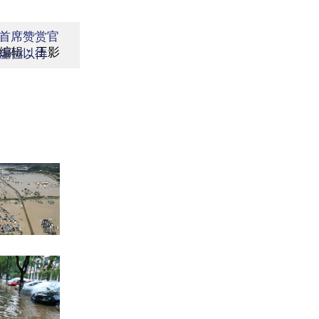
首席赞赏官
编辑：王影
虚位以待