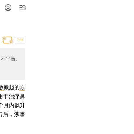
T中
场不平衡、
敏
掀起的
原
用于治疗鼻
个月内飙升
冲击后，涉事