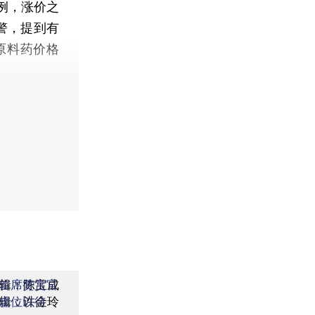
例，涨价之
警，提到有
原料药价格
辑：陈宝成
首席赞赏官
辑：许金玲
虚位以待