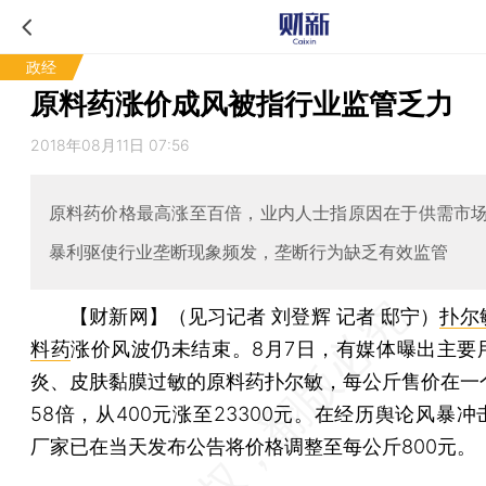
政经
原料药涨价成风被指行业监管乏力
2018年08月11日 07:56
原料药价格最高涨至百倍，业内人士指原因在于供需市
暴利驱使行业垄断现象频发，垄断行为缺乏有效监管
【财新网】（见习记者 刘登辉 记者 邸宁）
扑尔
料药
涨价风波仍未结束。8月7日，有媒体曝出主要
炎、皮肤黏膜过敏的原料药扑尔敏，每公斤售价在一
58倍，从400元涨至23300元。在经历舆论风暴
厂家已在当天发布公告将价格调整至每公斤800元。