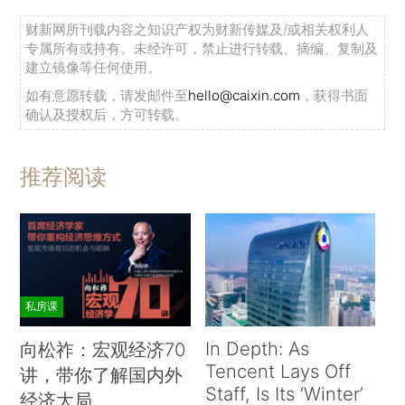
财新网所刊载内容之知识产权为财新传媒及/或相关权利人
专属所有或持有。未经许可，禁止进行转载、摘编、复制及
建立镜像等任何使用。
如有意愿转载，请发邮件至
hello@caixin.com
，获得书面
确认及授权后，方可转载。
推荐阅读
私房课
In Depth: As
向松祚：宏观经济70
Tencent Lays Off
讲，带你了解国内外
Staff, Is Its ‘Winter’
经济大局