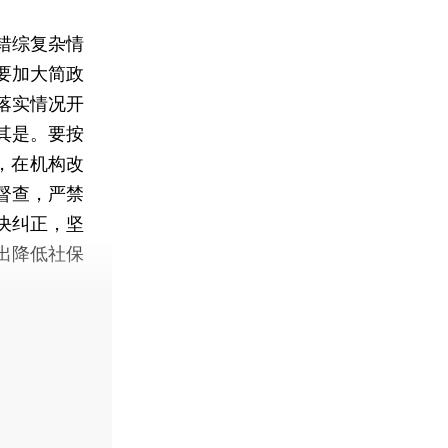
错综复杂情
要加大简政
落实情况开
其是。要按
，在机构改
督查，严禁
决纠正，坚
出降低社保