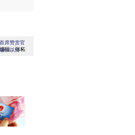
首席赞赏官
编辑：张柘
虚位以待