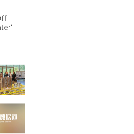
ff
nter’