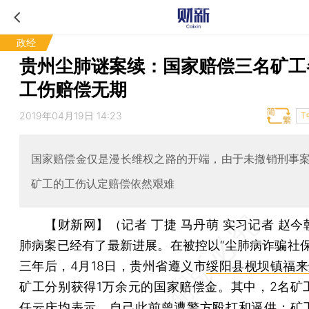
政经
贵州尘肺谜案续：国家赔偿三名矿工
工伤赔偿无期
2019年04月19日 14:23
T
国家赔偿金仅是漫长维权之路的开端，由于未撤销刑事
矿工的工伤认定赔偿依然艰难
【财新网】（记者 丁捷 马丹萌 实习记者 赵今
肺病案已经有了最新进展。在被控以“尘肺病诈骗社保
三年后，4月18日，贵州省遵义市
绥阳县枧坝镇福来
矿工分别获得1万余元的国家赔偿金。其中，2名矿
任云庆均表示，自己此前曾遭警方殴打和逼供；矿