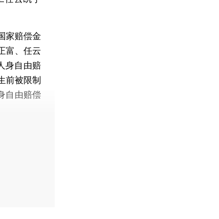
国家赔偿金
正富、任云
人身自由赔
凯生前被限制
身自由赔偿