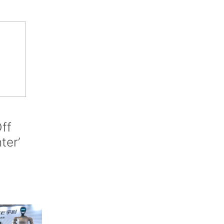
ff
nter’