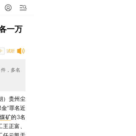
各一万
试听
中
案件，多名
朝）
贵州尘
金”罪名近
煤矿
的3名
工王正富、
工任云凯于