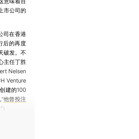
这意味着百
上市公司的
公司在香港
行后的再度
天破发。不
心主任丁胜
Nelsen
enture
创建的100
“
他曾投注
？
”）