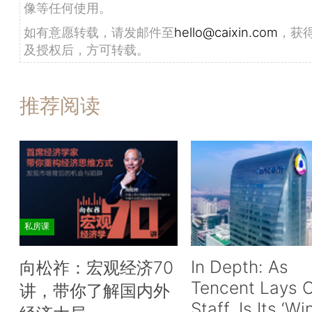
像等任何使用。
如有意愿转载，请发邮件至
hello@caixin.com
，获
及授权后，方可转载。
推荐阅读
私房课
In Depth: As
向松祚：宏观经济70
Tencent Lays O
讲，带你了解国内外
Staff, Is Its ‘Wi