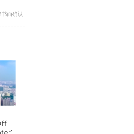
得书面确认
ff
nter’