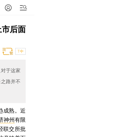
上市后面
T中
但对于这家
来之路并不
趋成熟。近
济神州
有限
，经联交所批