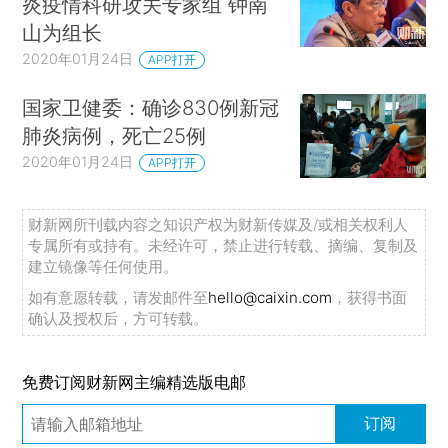
炎疫情科研攻关专家组 钟南
山为组长
2020年01月24日
APP打开
国家卫健委：确诊830例新冠
肺炎病例，死亡25例
2020年01月24日
APP打开
财新网所刊载内容之知识产权为财新传媒及/或相关权利人
专属所有或持有。未经许可，禁止进行转载、摘编、复制及
建立镜像等任何使用。
如有意愿转载，请发邮件至
hello@caixin.com
，获得书面
确认及授权后，方可转载。
免费订阅财新网主编精选版电邮
订阅