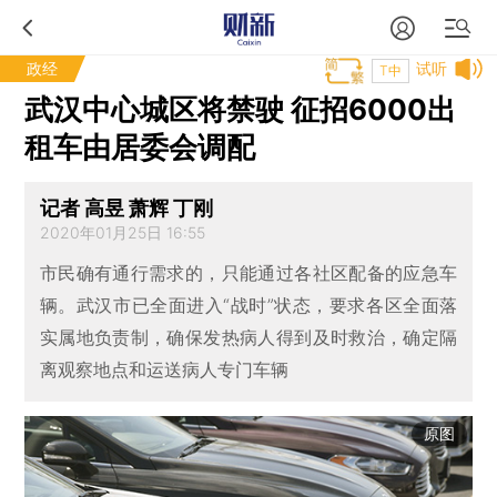
政经
试听
T中
武汉中心城区将禁驶 征招6000出
租车由居委会调配
记者 高昱 萧辉 丁刚
2020年01月25日 16:55
市民确有通行需求的，只能通过各社区配备的应急车
辆。武汉市已全面进入“战时”状态，要求各区全面落
实属地负责制，确保发热病人得到及时救治，确定隔
离观察地点和运送病人专门车辆
原图