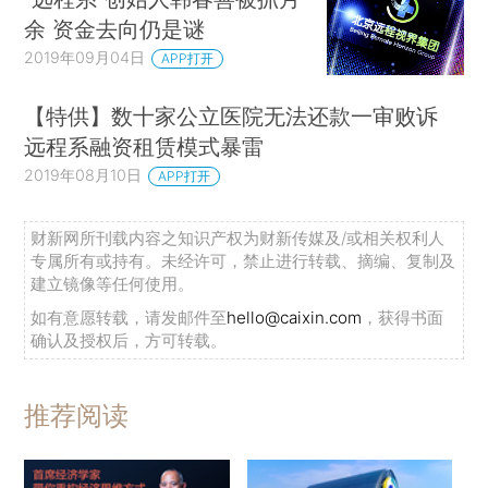
余 资金去向仍是谜
2019年09月04日
APP打开
【特供】数十家公立医院无法还款一审败诉
远程系融资租赁模式暴雷
2019年08月10日
APP打开
财新网所刊载内容之知识产权为财新传媒及/或相关权利人
专属所有或持有。未经许可，禁止进行转载、摘编、复制及
建立镜像等任何使用。
如有意愿转载，请发邮件至
hello@caixin.com
，获得书面
确认及授权后，方可转载。
推荐阅读