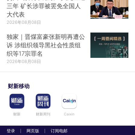
三年 矿长涉罪被罢免全国人
大代表
2026年08月08日
独家｜晋煤富豪张新明再遭公
诉 涉组织领导黑社会性质组
织等17宗罪名
2026年08月08日
财新移动
财新
财新周刊
Caixin
登录
网页版
订阅电邮
|
|