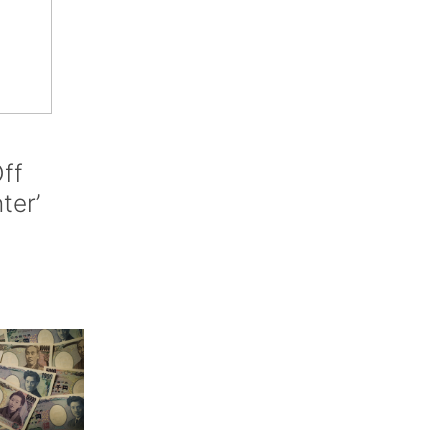
ff
nter’