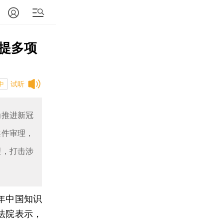
提多项
试听
中
为推进新冠
案件审理，
理，打击涉
0年中国知识
法院表示，