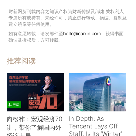
财新网所刊载内容之知识产权为财新传媒及/或相关权利人
专属所有或持有。未经许可，禁止进行转载、摘编、复制及
建立镜像等任何使用。
如有意愿转载，请发邮件至
hello@caixin.com
，获得书面
确认及授权后，方可转载。
推荐阅读
私房课
In Depth: As
向松祚：宏观经济70
Tencent Lays Off
讲，带你了解国内外
Staff, Is Its ‘Winter’
经济大局