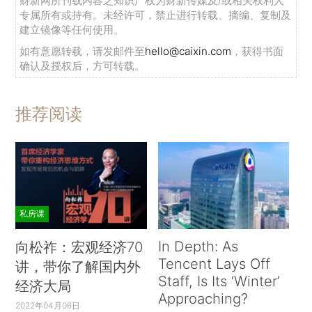
财新网所刊载内容之知识产权为财新传媒及/或相关权利人
专属所有或持有。未经许可，禁止进行转载、摘编、复制及
建立镜像等任何使用。
如有意愿转载，请发邮件至
hello@caixin.com
，获得书面
确认及授权后，方可转载。
推荐阅读
私房课
In Depth: As
向松祚：宏观经济70
Tencent Lays Off
讲，带你了解国内外
Staff, Is Its ‘Winter’
经济大局
Approaching?
2022年04月06日