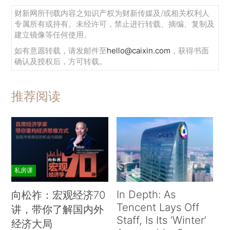
财新网所刊载内容之知识产权为财新传媒及/或相关权利人
专属所有或持有。未经许可，禁止进行转载、摘编、复制及
建立镜像等任何使用。
如有意愿转载，请发邮件至
hello@caixin.com
，获得书面
确认及授权后，方可转载。
推荐阅读
私房课
In Depth: As
向松祚：宏观经济70
Tencent Lays Off
讲，带你了解国内外
Staff, Is Its ‘Winter’
经济大局