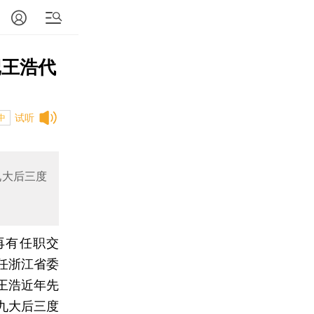
记王浩代
试听
中
九大后三度
再有任职交
任浙江省委
王浩近年先
九大后三度