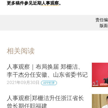
更多稿件参见近期
人事观察
。
责任编
版面
相关阅读
人事观察｜布局换届 郑栅洁、
李干杰分任安徽、山东省委书记
2021年09月30日
APP打开
人事观察|郑栅洁升任浙江省长
曾长期任职福建