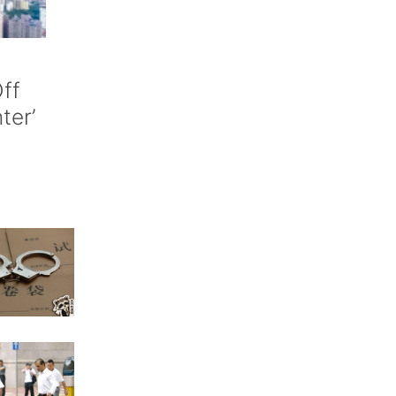
ff
nter’