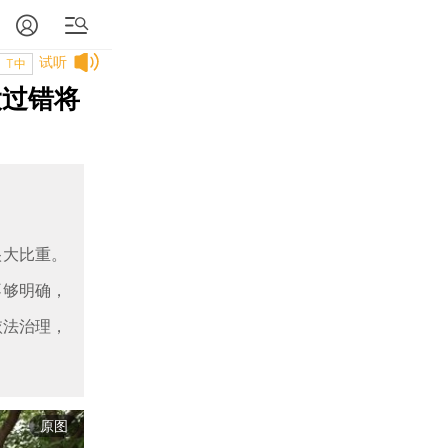
试听
T中
大过错将
很大比重。
不够明确，
依法治理，
原图