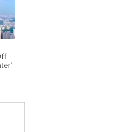
ff
nter’