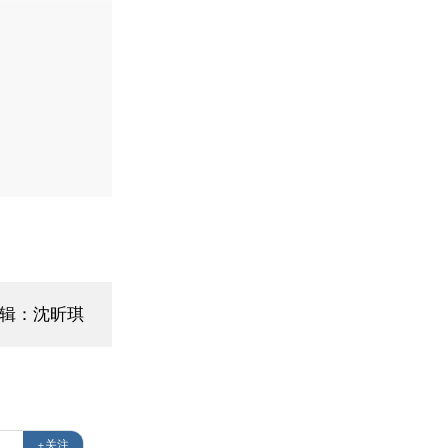
编辑：沈昕琪
+关注