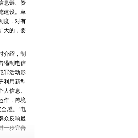
信息链、资
施建设。草
制度，对有
扩大的，要
时介绍，制
击遏制电信
犯罪活动形
子利用新型
个人信息、
运作，跨境
全感。“电
群众反响最
进一步完善