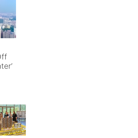
ff
nter’