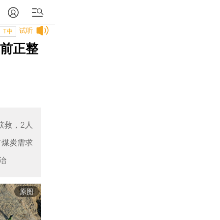
试听
T中
发前正整
获救，2人
前煤炭需求
治
原图