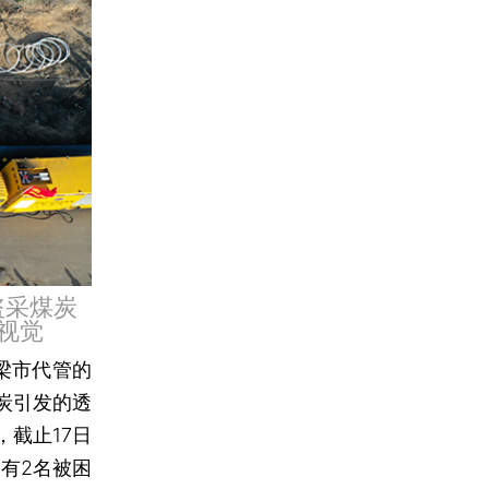
盗采煤炭
视觉
吕梁市代管的
炭引发的透
截止17日
有2名被困