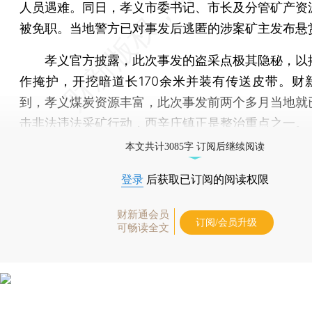
人员遇难。同日，孝义市委书记、市长及分管矿产资
被免职。当地警方已对事发后逃匿的涉案矿主发布悬
孝义官方披露，此次事发的盗采点极其隐秘，以
作掩护，开挖暗道长170余米并装有传送皮带。财
到，孝义煤炭资源丰富，此次事发前两个多月当地就
击非法违法采矿行动，西辛庄镇正是整治重点之一。
本文共计3085字 订阅后继续阅读
登录
后获取已订阅的阅读权限
财新通会员
订阅/会员升级
可畅读全文