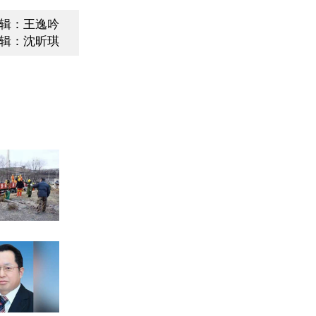
辑：王逸吟
辑：沈昕琪