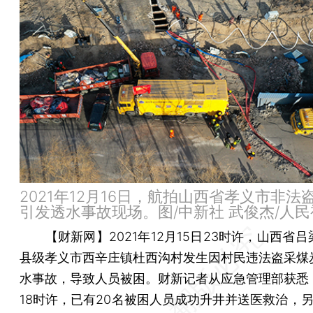
2021年12月16日，航拍山西省孝义市非法
引发透水事故现场。图/中新社 武俊杰/人民
【财新网】
2021年12月15日23时许，山西省
县级孝义市西辛庄镇杜西沟村发生因村民违法盗采煤
水事故，导致人员被困。财新记者从应急管理部获悉，
18时许，已有20名被困人员成功升井并送医救治，另