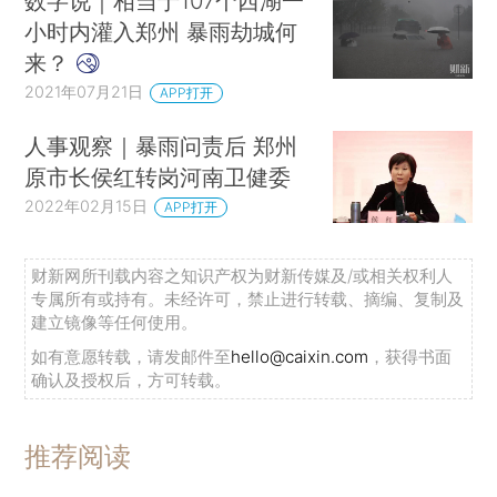
数字说｜相当于107个西湖一
小时内灌入郑州 暴雨劫城何
来？
2021年07月21日
APP打开
人事观察｜暴雨问责后 郑州
原市长侯红转岗河南卫健委
2022年02月15日
APP打开
财新网所刊载内容之知识产权为财新传媒及/或相关权利人
专属所有或持有。未经许可，禁止进行转载、摘编、复制及
建立镜像等任何使用。
如有意愿转载，请发邮件至
hello@caixin.com
，获得书面
确认及授权后，方可转载。
推荐阅读