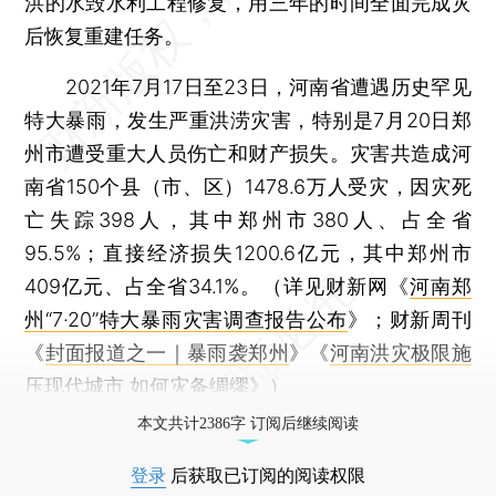
洪的水毁水利工程修复，用三年的时间全面完成灾
后恢复重建任务。
2021年7月17日至23日，河南省遭遇历史罕见
特大暴雨，发生严重洪涝灾害，特别是7月20日郑
州市遭受重大人员伤亡和财产损失。灾害共造成河
南省150个县（市、区）1478.6万人受灾，因灾死
亡失踪398人，其中郑州市380人、占全省
95.5%；直接经济损失1200.6亿元，其中郑州市
409亿元、占全省34.1%。（详见财新网《
河南郑
州“7·20”特大暴雨灾害调查报告公布
》；财新周刊
《
封面报道之一｜暴雨袭郑州
》《
河南洪灾极限施
压现代城市 如何灾备绸缪
》）
本文共计2386字 订阅后继续阅读
登录
后获取已订阅的阅读权限