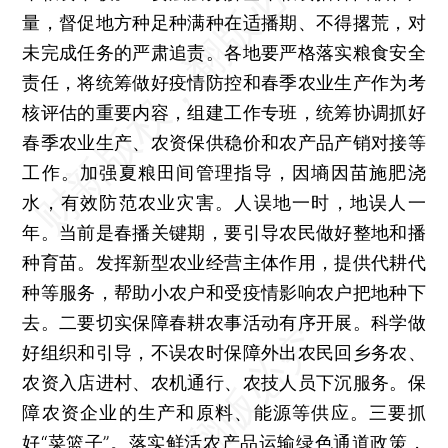
量，督促地方种足种满种在适播期、不得撂荒，对
未完成任务的严肃追责。各地要严格落实粮食安全
责任，将统筹做好疫情防控和春季农业生产作为考
核评估的重要内容，组建工作专班，统筹协调抓好
春季农业生产、农资保供稳价和农产品产销对接等
工作。加强夏粮田间管理指导，因墒因苗施肥浇
水，有效防范农业灾害。人误地一时，地误人一
年。当前是春播关键期，要引导农民做好整地和播
种育苗。发挥新型农业经营主体作用，提供代耕代
种等服务，帮助小农户和受疫情影响农户把地种下
去。二要切实保障春耕农事活动有序开展。科学做
好组织和引导，不误农时保障外出农民回乡务农、
农资入店进村、农机通行、农技人员下沉服务。保
障农资企业的生产和原料、能源等供应。三要抓
好“菜篮子”。落实鲜活农产品运输绿色通道政策，