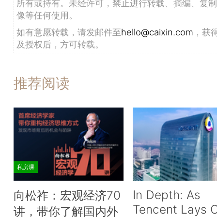
所有或持有。未经许可，禁止进行转载、摘编、复制
像等任何使用。
如有意愿转载，请发邮件至
hello@caixin.com
，获
及授权后，方可转载。
推荐阅读
私房课
In Depth: As
向松祚：宏观经济70
Tencent Lays O
讲，带你了解国内外