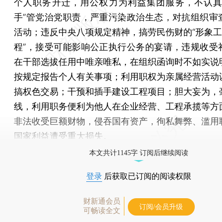
个人职务升迁，用公权力为利益集团服务，不认真
手”管党治党职责，严重污染政治生态，对抗组织审
活动；违反中央八项规定精神，搞劳民伤财的“形象工程
程”，接受可能影响公正执行公务的宴请，违规收受
在干部选拔任用中唯亲唯私，在组织函询时不如实说
按规定报告个人有关事项；利用职权为亲属经营活动
搞权色交易；干预和插手建设工程项目；胆大妄为，
线，利用职务便利为他人在企业经营、工程承揽等方
非法收受巨额财物，侵吞国有资产，徇私舞弊、滥用
国家利益遭受重大损失。
本文共计1145字 订阅后继续阅读
登录
后获取已订阅的阅读权限
财新通会员
订阅/会员升级
可畅读全文