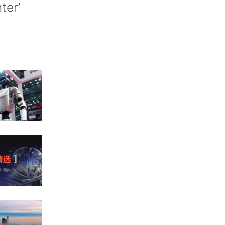
nter’