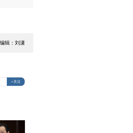
面编辑：刘潇
马
+关注