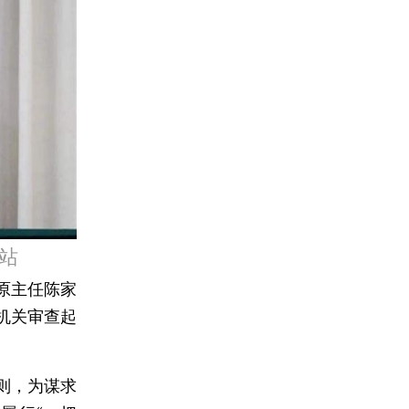
站
原主任陈家
机关审查起
则，为谋求