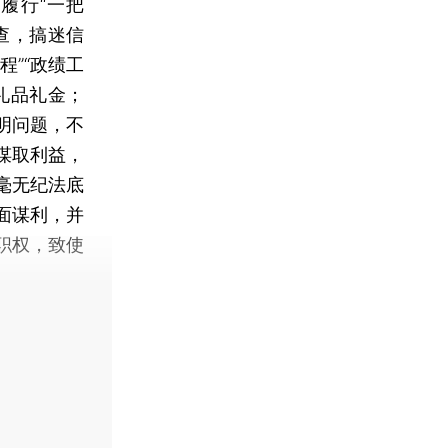
履行“一把
查，搞迷信
”“政绩工
礼品礼金；
明问题，不
谋取利益，
毫无纪法底
面谋利，并
职权，致使