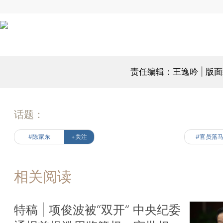
责任编辑：王逸吟 | 版
话题：
#陈家东
+关注
#官员落
相关阅读
特稿 | 项俊波被“双开” 中央纪委