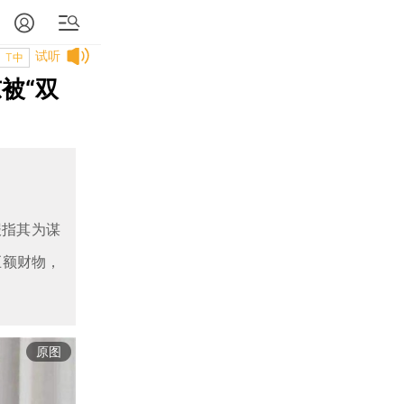
试听
T中
被“双
报指其为谋
巨额财物，
原图