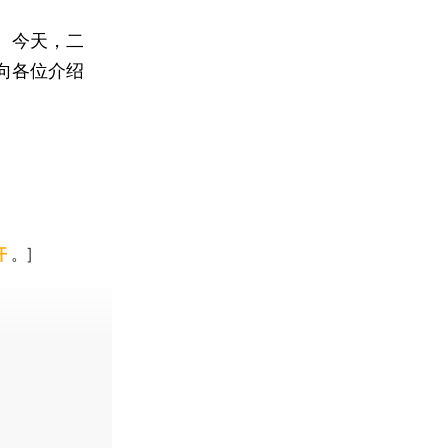
。今天，二
向各位介绍
开
。]