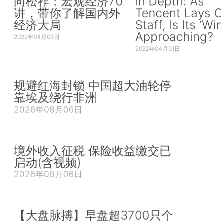
向松祚：宏观经济70
In Depth: As
讲，带你了解国内外
Tencent Lays O
经济大局
Staff, Is Its ‘Wi
Approaching?
2022年04月06日
2022年04月01日
规避红海封锁 中国超大油轮停
靠埃及绕行非洲
2026年08月06日
境外收入征税 保险收益缴交已
启动(含视频)
2026年08月06日
【大盘脉搏】早盘超3700只个