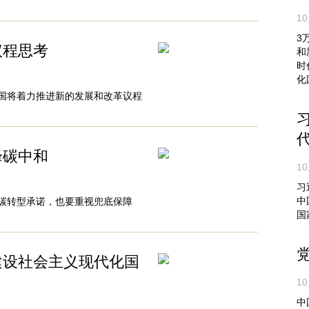
10
3
议程思考
和
时
化
国将着力推进新的发展和改革议程
峰碳中和
10
习
中
碳转型承诺，也要重视兜底保障
国
建设社会主义现代化国
10
中