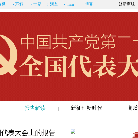
政经
环科
世界
观点
mini+
博客
财新商城
报告解读
新征程新时代
高质
|
|
|
国代表大会上的报告