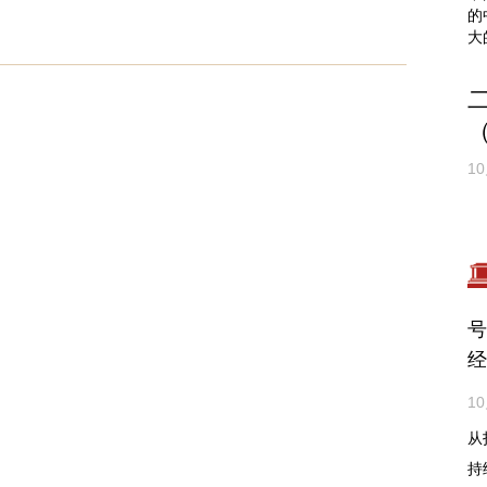
的
大
（
10
号
经
10
从
持