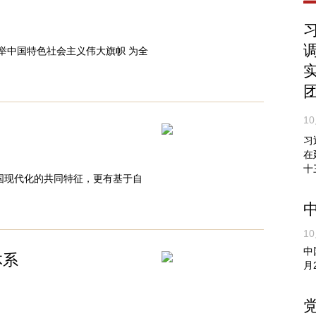
举中国特色社会主义伟大旗帜 为全
10
习
在
十
国现代化的共同特征，更有基于自
10
中
体系
月