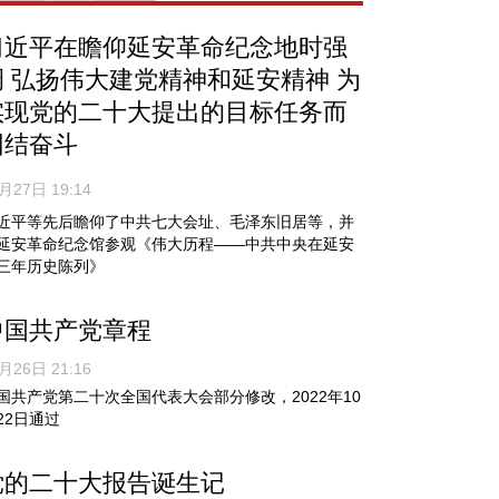
习近平在瞻仰延安革命纪念地时强
调 弘扬伟大建党精神和延安精神 为
实现党的二十大提出的目标任务而
团结奋斗
月27日 19:14
近平等先后瞻仰了中共七大会址、毛泽东旧居等，并
延安革命纪念馆参观《伟大历程——中共中央在延安
三年历史陈列》
中国共产党章程
月26日 21:16
国共产党第二十次全国代表大会部分修改，2022年10
22日通过
党的二十大报告诞生记