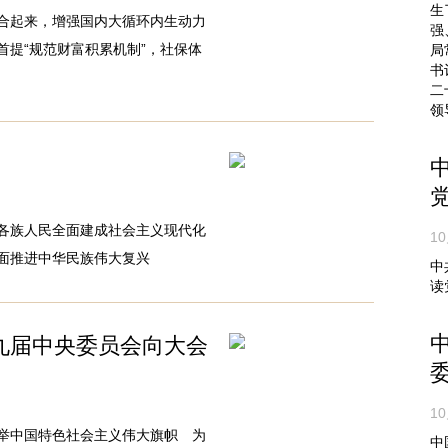
生
合起来，增强国内大循环内生动力
强
提“规范财富积累机制”，社保体
局
书
二
领
各族人民全面建成社会主义现代化
10
面推进中华民族伟大复兴
中
读
九届中央委员会向大会
10
举中国特色社会主义伟大旗帜 为
中