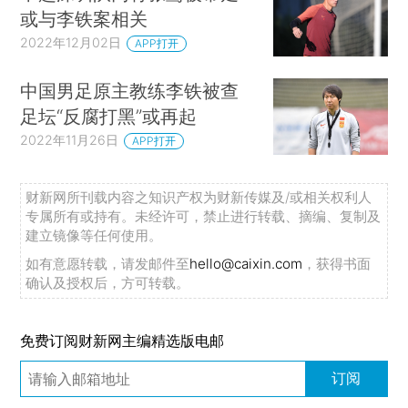
或与李铁案相关
2022年12月02日
APP打开
中国男足原主教练李铁被查
足坛“反腐打黑”或再起
2022年11月26日
APP打开
财新网所刊载内容之知识产权为财新传媒及/或相关权利人
专属所有或持有。未经许可，禁止进行转载、摘编、复制及
建立镜像等任何使用。
如有意愿转载，请发邮件至
hello@caixin.com
，获得书面
确认及授权后，方可转载。
免费订阅财新网主编精选版电邮
订阅