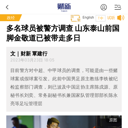
政经
English
试听
T中
多名球员被警方调查 山东泰山前国
脚金敬道已被带走多日
文｜财新 覃建行
2023年03月23日 18:05
目前警方对中超、中甲球员的调查，可能是由一些赌
球案或假球案引发。此前中国男足原主教练李铁被纪
检监察部门调查，则已波及中国足协主席陈戌源、原
秘书长刘奕、常务副秘书长兼国家队管理部部长陈永
亮等足坛管理层
原图