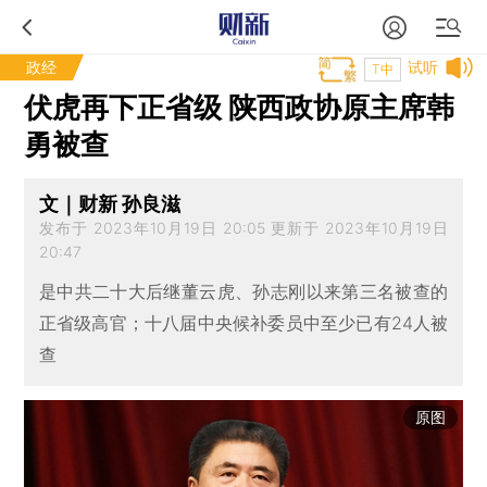
政经
试听
T中
伏虎再下正省级 陕西政协原主席韩
勇被查
文｜财新 孙良滋
发布于 2023年10月19日 20:05 更新于 2023年10月19日
20:47
是中共二十大后继董云虎、孙志刚以来第三名被查的
正省级高官；十八届中央候补委员中至少已有24人被
查
原图