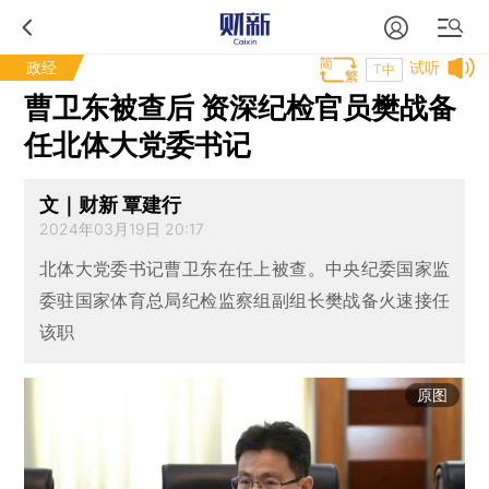
政经
试听
T中
曹卫东被查后 资深纪检官员樊战备
任北体大党委书记
文｜财新 覃建行
2024年03月19日 20:17
北体大党委书记曹卫东在任上被查。中央纪委国家监
委驻国家体育总局纪检监察组副组长樊战备火速接任
该职
原图