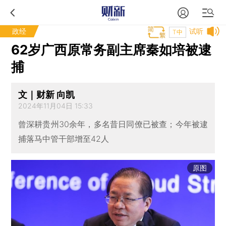
政经
试听
T中
62岁广西原常务副主席秦如培被逮
捕
文｜财新 向凯
2024年11月04日 15:33
曾深耕贵州30余年，多名昔日同僚已被查；今年被逮
捕落马中管干部增至42人
原图