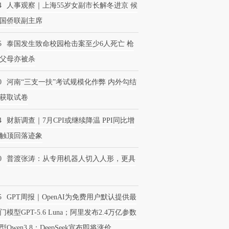
4
人事观察｜上海55岁女副市长解冬进京 候
国侨联副主席
5
泰国发生致命校园枪击案至少6人死亡 枪
父母亦被杀
0
河南“三支一扶”考试规模化作弊 内外勾结
获取试卷
4
财新调查｜7月CPI或继续降温 PPI同比增
触顶回落迹象
0
普渡张涛：从专用机器人切入人形，更具
5
GPT周报｜OpenAI为免费用户默认提供最
门模型GPT-5.6 Luna；阿里发布2.4万亿参数
型Qwen3.8；DeepSeek宣布即将涨价