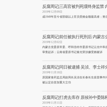
反腐周记|三高官被判死缓终身监禁 内
2019年12月09日
成1949年至今省部级以上官员受贿金额最高者；努
反腐周记|前任被执行死刑后 内蒙古
2019年12月02日
内蒙古党委原常委、呼和浩特市委原书记云光中和吉
审查起诉；云南省委原书记秦光荣涉嫌受贿被诉
反腐周记|同日被逮捕 吴浈、李士祥分
2019年11月18日
原国家食药监总局副局长吴浈在长春长生疫苗事件
被认定自首加重大立功
反腐周记|打虎去库存 原候补中委陈
2019年11月11日