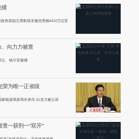
被捕
政协原副主席靳绥东被控受贿4434万过堂
士余、向力力被查
邢云、钱引安被捕
光荣为唯一正省级
国家能源局原局长努尔·白克力被公诉
被查一获刑一“双开”