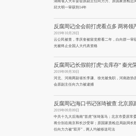
湖南省人大常委会原副主任向力力、原国家质检总
邱大明一审获刑14年
反腐周记|全会前打虎看点多 两将领
2019年10月28日
云公民被查，李庆奎被留党察看二年，白向群一审获
光被终止全国人大代表资格
反腐周记|长假前打虎“去库存” 秦光
2019年09月30日
河北、河南两副省长李谦、徐光被免职，河南政协原
会原副主任向力力被逮捕
反腐周记|海口书记张琦被查 北京
2019年09月09日
中共十九大后海南“首虎”张琦落马；北京市委原常
将分别在南京和长沙受审；原国家质检总局副局长
任向力力被“双开”，两人均被移送司法