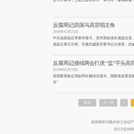
彭宇行落马，王晓光数罪并罚一审20年，缪瑞林被
反腐周记|四落马高官唱主角
2019年03月25日
中石油原副总李新华落马，贵州原副省长蒲波过堂，
原副主席王尔智、甘肃武威原市委书记火荣贵、武
反腐周记|接续两会打虎 “监”字头高
2019年03月19日
原国家质检总局副局长魏传忠落马，国家发改委原副
开”
首页
上一页
1
财新网所刊载内容之知识产
京ICP证090