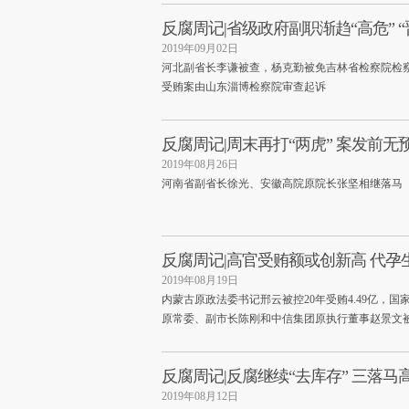
反腐周记|省级政府副职渐趋“高危” 
2019年09月02日
河北副省长李谦被查，杨克勤被免吉林省检察院检
受贿案由山东淄博检察院审查起诉
反腐周记|周末再打“两虎” 案发前无
2019年08月26日
河南省副省长徐光、安徽高院原院长张坚相继落马
反腐周记|高官受贿额或创新高 代孕
2019年08月19日
内蒙古原政法委书记邢云被控20年受贿4.49亿，
原常委、副市长陈刚和中信集团原执行董事赵景文
反腐周记|反腐继续“去库存” 三落马
2019年08月12日