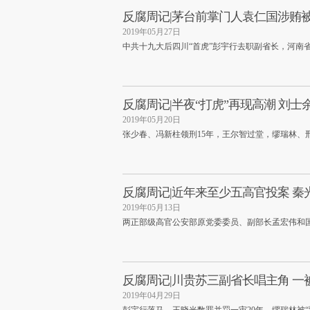
反腐周记|茅台前掌门人袁仁国涉贿
2019年05月27日
中共十九大后四川“首虎”彭宇行去职副省长，河南省
反腐周记|半夜“打虎”再现高潮 刘
2019年05月20日
张少春、冯新柱领刑15年，王尔智过堂，缪瑞林、
反腐周记|近年来至少五高官投案 秦
2019年05月13日
两正部级高官公安部原党委委员、副部长孟宏伟和
反腐周记|川贵苏三副省长唱主角 一
2019年04月29日