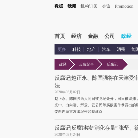
数据
我闻
机构订阅
会议
Promotion
首页
经济
金融
公司
政经
更多
科技
地产
汽车
消费
能
政经
反腐纪事
反腐记
反腐记|赵正永、陈国强将在天津受审 
法
2020年03月02日
赵正永、陈国强两人同日被党纪处分，同日被逮捕
光中、白向群、邢云、云公民等腐败案件暴露出的
委向内蒙古发出纪检监察建议
反腐记|反腐继续“消化存量” 张坚
2020年02月24日