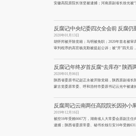
安徽高院原院长张坚被逮捕；河南原副省长徐光被“
反腐记|中央纪委四次全会前 反腐仍重
2020年01月13日
胡怀邦被开除党籍；马明被免职；2020年首名被审高
审判程序的高官杨克勤被提起公诉；被“开”四天后
反腐记|年终岁首反腐“去库存” 陕
2020年01月06日
陕西省委原书记赵正永被开除党籍，陕西原副省长陈
蒙古党委原常委、呼和浩特市委原书记云光中被逮
反腐周记|云南两任高院院长因孙小
2019年12月16日
被控16年受贿6667万，湖南省人大常委会原副主
逮捕；陕西省委原常委、秘书长钱引安16年受贿631