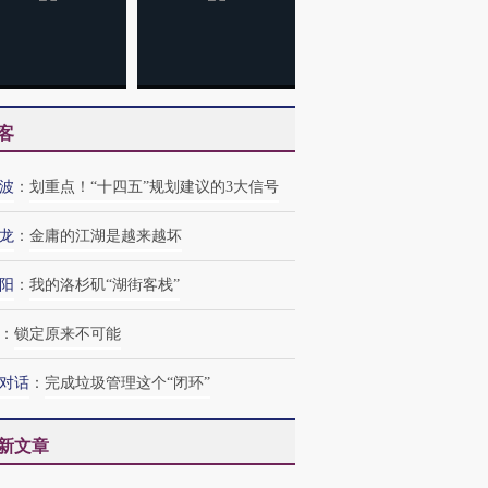
客
波
：
划重点！“十四五”规划建议的3大信号
龙
：
金庸的江湖是越来越坏
阳
：
我的洛杉矶“湖街客栈”
：
锁定原来不可能
对话
：
完成垃圾管理这个“闭环”
新文章