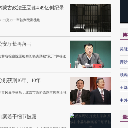
蒙古政法王受贿4.49亿创纪录
尔·白克力一审被判无期徒刑
博
公安厅长再落马
吴晓
林省检察院原检察长杨克勤被“双开”并移送
押沙
顾晓
别获刑16年、10年
王烁
问责风暴中落马，北京市政协原副主席李士祥
中外
刚案若干细节披露
最