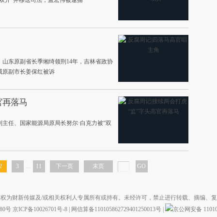
“双开”并移送司法；孟宏伟被逮捕
山东原副省长季缃绮领刑14年，吉林省政协
威原副市长姜保红被诉
官再落马
主任、国家能源局原局长努尔·白克力被“双
2
3
...
11
下一页
末页
GO
权为财新传媒及/或相关权利人专属所有或持有。未经许可，禁止进行转载、摘编、
880号
京ICP备10026701号-8
|
网信算备110105862729401250013号
|
京公网安备 110105