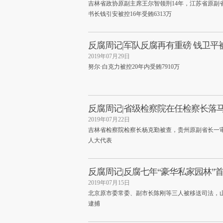
吉林省政协原副主席王尔智领刑14年，江苏省原副
书长钱引安被控16年受贿6313万
反腐周记|军队反腐再有重磅 钱卫平
2019年07月29日
努尔·白克力被控20年内受贿7910万
反腐周记|省级检察院在任检察长落
2019年07月22日
吉林省检察院检察长杨克勤被查，贵州原副省长一
人大代表
反腐周记|反腐七年“豪华私家园林”
2019年07月15日
北京原市委常委、副市长陈刚等三人被移送司法，
逮捕