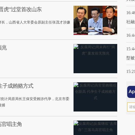
“晋虎”过堂首改山东
16:4
社融
察长，山西省人大常委会原副主任张茂才涉嫌
16:4
预兆
15:4
型被
15:2
生子成贿赂方式
国家统计局原局长王保安受贿涉代孕，北京市委
被捕
高官唱主角