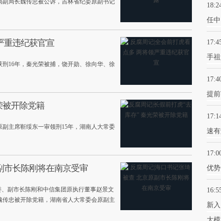
局副局长魏传忠被公诉，吉林省纪委原副书记
18:2
任中
严重违纪获官宣
17:4
手祖
刑16年，秦光荣被捕，饶开勋、徐向华、徐
17:4
提前
荣被开除党籍
17:1
副主席靳绥东一审领刑15年，湖南人大常委
速有
17:0
原副市长陈刚将在南京受审
优势
委、副市长陈刚和中信集团原执行董事赵景文
16:5
魏传忠被开除党籍，湖南省人大常委会原副主
新入
大模