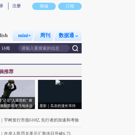
录
注册
商城
订阅
lish
mini+
周刊
数据通
讣闻
辑推荐
侵”还是“人道危机” 难
撕裂西班牙飞地休达
显影｜瓜农的漫长等待
｜
宇树发行市值610亿 先行者的加速和考验
｜
在岸人民币兑美元汇率连日升破6.75