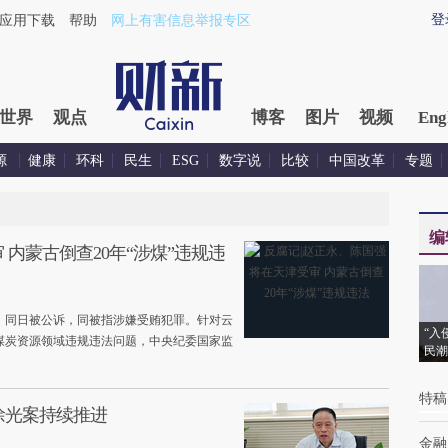
登
应用下载
帮助
网上有害信息举报专区
世界
观点
博客
图片
视频
Eng
源
健康
环科
民生
ESG
数字说
比较
中国改革
专题
编
内蒙古倒查20年“涉煤”违规违
，同日被公诉，同被指涉嫌受贿犯罪。针对云
“入
煤炭资源领域违规违法问题，中央纪委国家监
民潮
特稿
、徐光案持续推进
金融