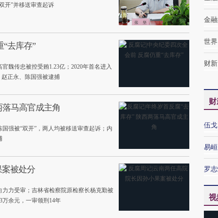
双开”并移送审查起诉
金融
世界
“去库存”
财新
官魏传忠被控受贿1.23亿；2020年首名进入
，赵正永、陈国强被逮捕
财
西两落马高官成主角
伍戈
国强被“双开”，两人均被移送审查起诉；内
捕
易峘
果案被处分
罗志
任向力力受审；吉林省检察院原检察长杨克勤被
视
3万余元，一审领刑14年