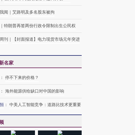
我闻
｜
艾路明及多名股东被拘
｜
特朗普再签两份行政令限制出生公民权
周刊
｜
【封面报道】电力现货市场元年突进
新名家
：
停不下来的价格？
：
海外能源供给缺口对中国的影响
恒
：
中美人工智能竞争：道路比技术更重要
频