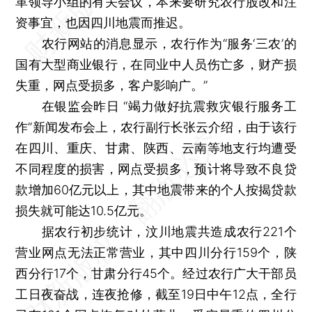
革领导小组的有关会议，本来要研究农行股改和注
资事宜，也因四川地震而推迟。
农行网站的消息显示，农行作为“服务‘三农’的
国有大型商业银行，在同业中人员伤亡多，财产损
失重，网点受损多，客户影响广。”
在银监会昨日 “竭力做好抗震救灾银行服务工
作”新闻发布会上，农行副行长张云介绍，由于该行
在四川、重庆、甘肃、陕西、云南等地支行均遭受
不同程度的损害，网点受损多，预计将导致不良贷
款增加60亿元以上，其中地震带来的个人按揭贷款
损失就可能达10.5亿元。
据农行初步统计，汶川地震共造成农行221个
营业网点无法正常营业，其中四川分行159个，陕
西分行17个，甘肃分行45个。经过农行广大干部员
工日夜奋战，连夜抢修，截至19日中午12点，全行