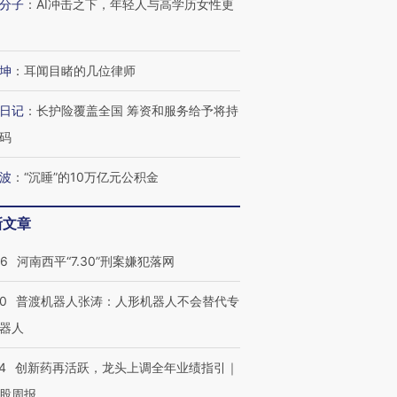
分子
：
AI冲击之下，年轻人与高学历女性更
坤
：
耳闻目睹的几位律师
日记
：
长护险覆盖全国 筹资和服务给予将持
码
波
：
“沉睡”的10万亿元公积金
新文章
26
河南西平“7.30”刑案嫌犯落网
00
普渡机器人张涛：人形机器人不会替代专
器人
4
创新药再活跃，龙头上调全年业绩指引｜
股周报