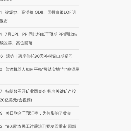
1
被爆炒、高溢价 QDII、国投白银LOF明
退市
4
7月CPI、PPI同比均低于预期 PPI同比结
续改善、高位回落
46
观势｜离岸信托90天补税窗口期疑问
00
普渡机器人如何平衡“脚踏实地”与“仰望星
？
57
特朗普召开矿业圆桌会 拟向关键矿产投
20亿美元(含视频)
09
美日联合干预汇率，为何影响了黄金
32
“90后”农民工讨薪涉刑案发回重审 因部