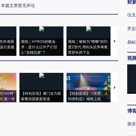
财
本篇文章暂无评论
伍戈
罗志
失所者困
视线｜HYROX的吸金
视线｜被称为“蟑螂”的印
视线｜“入侵
易峘
高温引发健
术：是什么让中产们甘
度Z世代 用街头抗争将教
机”？难民潮
心“花钱找虐”？
育部长拱下台
飞地休达
视
【推广】走
找100种
【特别呈现】澳门全力探
【特别呈现】《东莞，人
会，让数智科
式·第一对
索葡语国家新渠道
间便利店》倾情上线
业
博
唐涯