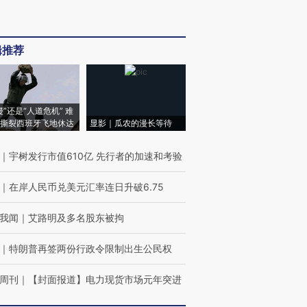
辑推荐
侵”还是“人道危机” 难
撕裂西班牙飞地休达
显影｜瓜农的漫长等待
｜
宇树发行市值610亿 先行者的加速和考验
｜
在岸人民币兑美元汇率连日升破6.75
我闻
｜
艾路明及多名股东被拘
｜
特朗普再签两份行政令限制出生公民权
周刊
｜
【封面报道】电力现货市场元年突进