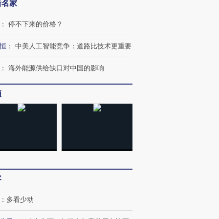
新名家
：
停不下来的价格？
恒
：
中美人工智能竞争：道路比技术更重要
”还是“人道危
湖北宜昌局部短时降雨
哈尔滨遭遇短时极端强降
：
海外能源供给缺口对中国的影响
撕裂西班牙
128毫米 紧急转移近
雨 3小时累计雨量超80毫
秘鲁纳斯
4000人
米
13人遇难
频
进第四届链博
【商旅对话】华住集团
技“链”接产
【特别呈现】寻找100种
CFO：不靠规模取胜，华
【特别呈
有意思的生活方式·第三对
住三大增长引擎是什么？
有意思的
客
：
多看少动