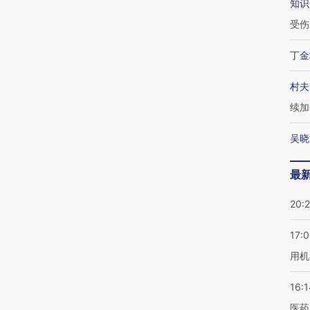
知识
受伤
丁金
村夫
续加
吴晓
最
20:
17:
用机
16:1
医药