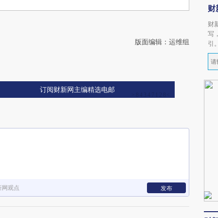
财
财
写
版面编辑：运维组
引
订阅财新网主编精选电邮
新网观点
发布