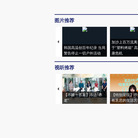
图片推荐
加沙上百万流离
韩国高温创百年纪录 当局
于“塑料烤箱” 
警告停止一切户外活动
康危机
视听推荐
【不唯一答案】不止“养
【特别呈现】寻
老”
有意思的生活方