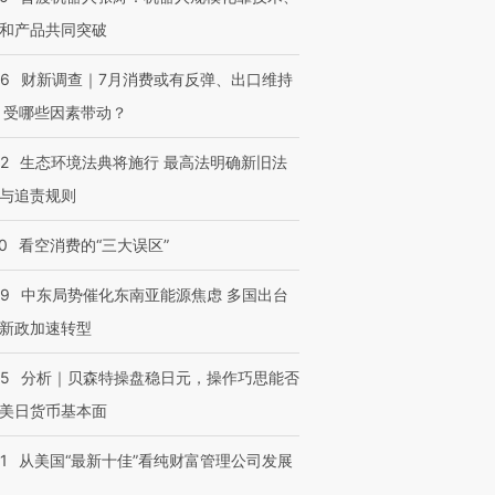
和产品共同突破
56
财新调查｜7月消费或有反弹、出口维持
 受哪些因素带动？
42
生态环境法典将施行 最高法明确新旧法
与追责规则
0
看空消费的“三大误区”
59
中东局势催化东南亚能源焦虑 多国出台
新政加速转型
05
分析｜贝森特操盘稳日元，操作巧思能否
美日货币基本面
1
从美国“最新十佳”看纯财富管理公司发展