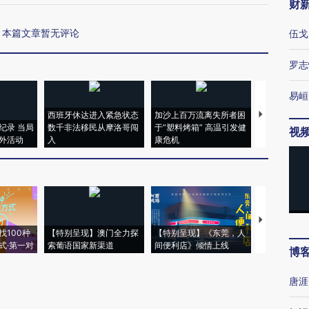
财
本篇文章暂无评论
伍戈
罗志
易峘
西班牙休达进入紧急状态
加沙上百万流离失所者困
视线｜HYR
纪录 当局
数千非法移民从摩洛哥闯
于“塑料烤箱” 高温引发健
术：是什么
视
外活动
入
康危机
心“花钱找虐
【推广】走
找100种
【特别呈现】澳门全力探
【特别呈现】《东莞，人
会，让数智科
式·第一对
索葡语国家新渠道
间便利店》倾情上线
业
博
唐涯