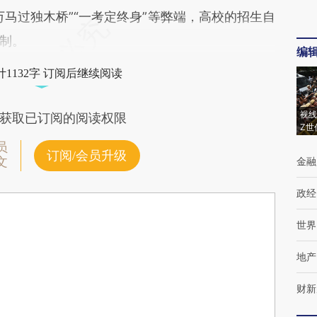
马过独木桥”“一考定终身”等弊端，高校的招生自
制。
编
1132字 订阅后继续阅读
视线
获取已订阅的阅读权限
Z世
员
订阅/会员升级
文
金融
政经
世界
地产
财新