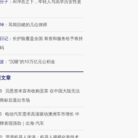
分子
：
AI冲击之下，年轻人与高学历女性更
坤
：
耳闻目睹的几位律师
日记
：
长护险覆盖全国 筹资和服务给予将持
码
波
：
“沉睡”的10万亿元公积金
新文章
6
贝恩资本宣布收购贡茶 在中国大陆无法
商标后退出市场
6
电动汽车需求高涨驱动澳洲车市增长 中
牌表现强劲｜出海·汽车
00
普渡机器人张涛：机器人规模化靠技术、