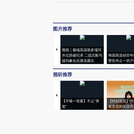
图片推荐
视线｜极端高温致多瑙河
水位跌破纪录 二战沉船与
韩国高温创百年
猛犸象化石接连露出
警告停止一切户
视听推荐
【不唯一答案】不止“养
【特别呈现】寻
老”
有意思的生活方