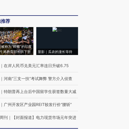
辑推荐
|被称为“蟑螂”的印度
代 将教育部长拱下台
显影｜瓜农的漫长等待
｜
在岸人民币兑美元汇率连日升破6.75
｜
河南“三支一扶”考试舞弊 警方介入侦查
｜
特朗普再上台后中国留学生获签数量大减
｜
广州开发区产业园REIT较发行价“腰斩”
周刊
｜
【封面报道】电力现货市场元年突进