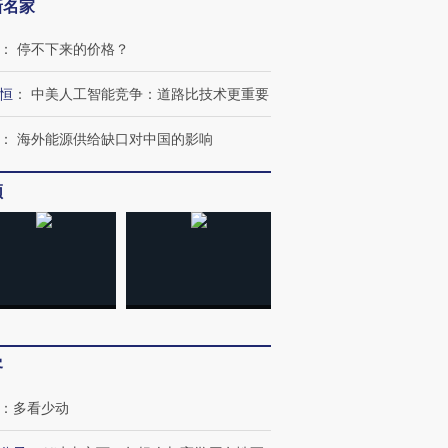
新名家
：
停不下来的价格？
恒
：
中美人工智能竞争：道路比技术更重要
：
海外能源供给缺口对中国的影响
OX的吸金
马航飞行员跨国走私7万
视线｜被称为“蟑螂”的印
让中产们甘
粒摇头丸 尿检体内含3种
度Z世代 用街头抗争将教
秘鲁纳斯
频
”？
毒品
育部长拱下台
13人遇难
进第四届链博
【商旅对话】华住集团
技“链”接产
【特别呈现】寻找100种
CFO：不靠规模取胜，华
【特别呈
有意思的生活方式·第三对
住三大增长引擎是什么？
有意思的
客
：
多看少动