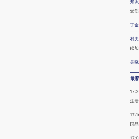
知识
受伤
丁金
村夫
续加
吴晓
最
17:2
注册
17:1
国品
17: