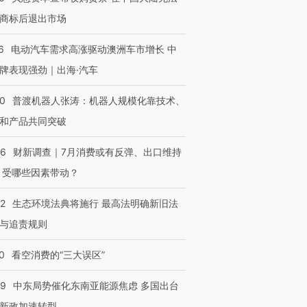
商标后退出市场
6
电动汽车需求高涨驱动澳洲车市增长 中
牌表现强劲｜出海·汽车
00
普渡机器人张涛：机器人规模化靠技术、
和产品共同突破
56
财新调查｜7月消费或有反弹、出口维持
 受哪些因素带动？
42
生态环境法典将施行 最高法明确新旧法
与追责规则
0
看空消费的“三大误区”
59
中东局势催化东南亚能源焦虑 多国出台
新政加速转型