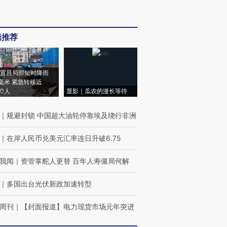
辑推荐
宜昌局部短时降雨
8毫米 紧急转移近
00人
显影｜瓜农的漫长等待
｜
规避封锁 中国超大油轮停靠埃及绕行非洲
｜
在岸人民币兑美元汇率连日升破6.75
我闻
｜
资管掌舵人更替 百年人寿僵局何解
｜
多国出台光伏新政加速转型
周刊
｜
【封面报道】电力现货市场元年突进