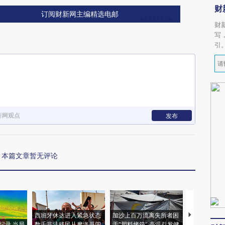
财
订阅财新网主编精选电邮
财
写
引
新网观点
发布
本篇文章暂无评论
西班牙休达进入紧急状态
加沙上百万流离失所者困
视线｜HYR
纪录 当局
数千非法移民从摩洛哥闯
于“塑料烤箱” 高温引发健
术：是什么