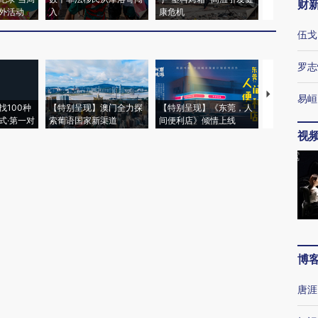
财
外活动
入
康危机
心“花钱找虐
伍戈
罗志
【推广】走
易峘
找100种
【特别呈现】澳门全力探
【特别呈现】《东莞，人
会，让数智科
式·第一对
索葡语国家新渠道
间便利店》倾情上线
业
视
博
唐涯