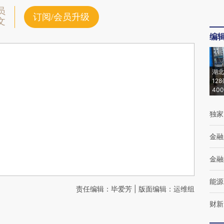
员
订阅/会员升级
文
编
湖北
12
40
独家
金融
金融
能源
责任编辑：毕爱芳 | 版面编辑：运维组
财新