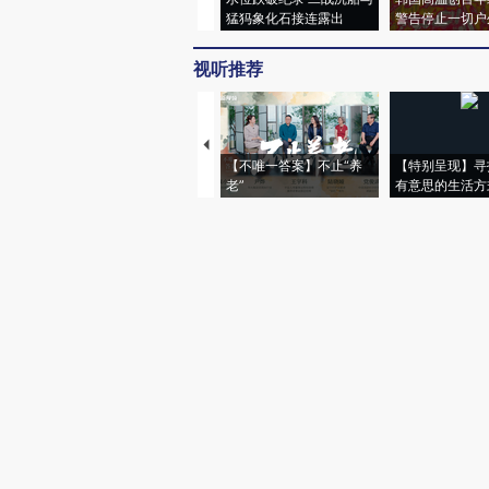
猛犸象化石接连露出
警告停止一切户
视听推荐
【不唯一答案】不止“养
【特别呈现】寻
老”
有意思的生活方