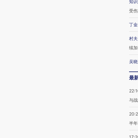
知识
受伤
丁金
村夫
续加
吴晓
最
22:1
与战
20:
半年
17:2