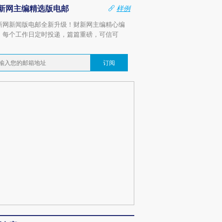
新网主编精选版电邮
样例
新网新闻版电邮全新升级！财新网主编精心编
，每个工作日定时投递，篇篇重磅，可信可
。
订阅
OX的吸金
马航飞行员跨国走私7万
视线｜被称为“蟑螂”的印
让中产们甘
粒摇头丸 尿检体内含3种
度Z世代 用街头抗争将教
秘鲁纳斯