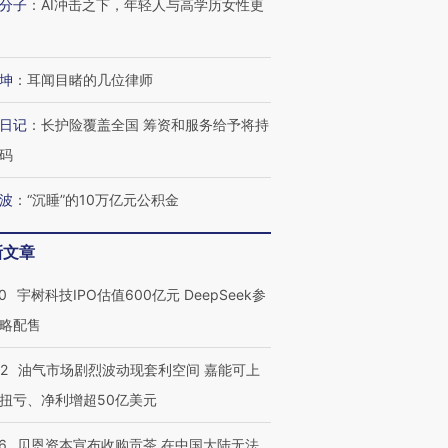
分子
：
AI冲击之下，年轻人与高学历女性更
坤
：
耳闻目睹的几位律师
日记
：
长护险覆盖全国 筹资和服务给予将持
码
波
：
“沉睡”的10万亿元公积金
新文章
0
宇树科技IPO估值600亿元 DeepSeek参
略配售
22
油气市场剧烈波动现套利空间 嘉能可上
扭亏、净利增超50亿美元
6
贝恩资本宣布收购贡茶 在中国大陆无法