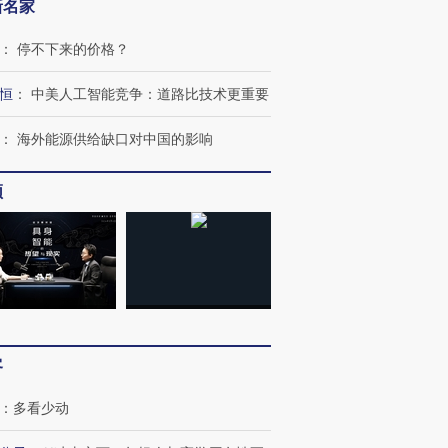
新名家
”？
毒品
育部长拱下台
13人遇难
：
停不下来的价格？
恒
：
中美人工智能竞争：道路比技术更重要
进第四届链博
【商旅对话】华住集团
：
海外能源供给缺口对中国的影响
技“链”接产
【特别呈现】寻找100种
CFO：不靠规模取胜，华
【特别呈
有意思的生活方式·第三对
住三大增长引擎是什么？
有意思的
频
客
：
多看少动