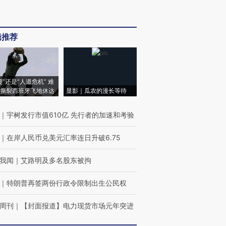
辑推荐
侵”还是“人道危机” 难
撕裂西班牙飞地休达
显影｜瓜农的漫长等待
｜
宇树发行市值610亿 先行者的加速和考验
｜
在岸人民币兑美元汇率连日升破6.75
我闻
｜
艾路明及多名股东被拘
｜
特朗普再签两份行政令限制出生公民权
周刊
｜
【封面报道】电力现货市场元年突进