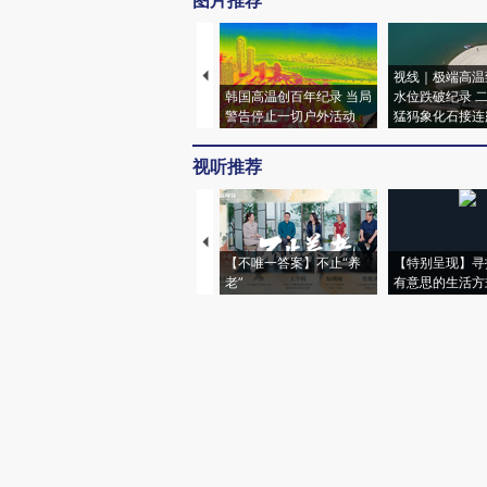
图片推荐
视线｜极端高温
韩国高温创百年纪录 当局
水位跌破纪录 
警告停止一切户外活动
猛犸象化石接连
视听推荐
【不唯一答案】不止“养
【特别呈现】寻
老”
有意思的生活方