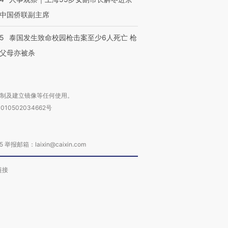
中国侨联副主席
45
泰国发生致命校园枪击案至少6人死亡 枪
父母亦被杀
复制及建立镜像等任何使用。
010502034662号
箱：laixin@caixin.com
链接