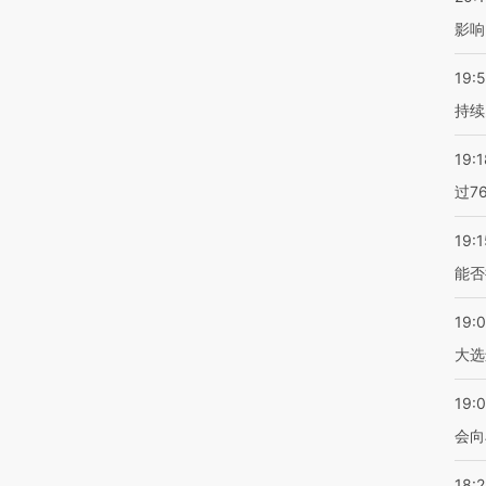
影响
19:5
持续
19:1
过7
19:1
能否
19:
大选
19:0
会向
18: