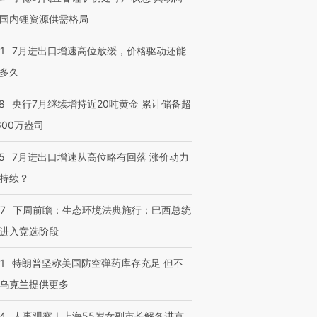
国内锂资源供需格局
1
7月进出口增速高位放缓，价格驱动还能
多久
8
央行7月继续增持近20吨黄金 累计储备超
600万盎司
5
7月进出口增速从高位略有回落 涨价动力
持续？
07
下周前瞻：生态环境法典施行；巴西总统
进入竞选阶段
1
特朗普坚称美国防空弹药库存充足 但不
乌克兰提供更多
24
人事观察｜上海55岁女副市长解冬进京