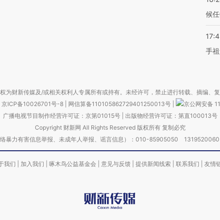
候任
17:
手祖
权为财新传媒及/或相关权利人专属所有或持有。未经许可，禁止进行转载、摘编、
京ICP备10026701号-8
|
网信算备110105862729401250013号
|
京公网安备 11
广播电视节目制作经营许可证：京第01015号
|
出版物经营许可证：第直100013号
Copyright 财新网 All Rights Reserved 版权所有 复制必究
害信息举报、未成年人举报、谣言信息）：010-85905050 13195200605 举报邮
于我们
|
加入我们
|
啄木鸟公益基金会
|
意见与反馈
|
提供新闻线索
|
联系我们
|
友情