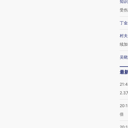
知识
受伤
丁金
村夫
续加
吴晓
最
21:
2.
20:
倍
20:1