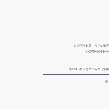
财新网所刊载内容之知识产
京ICP证090880号
违法和不良信息举报电话（涉网络暴力有
关