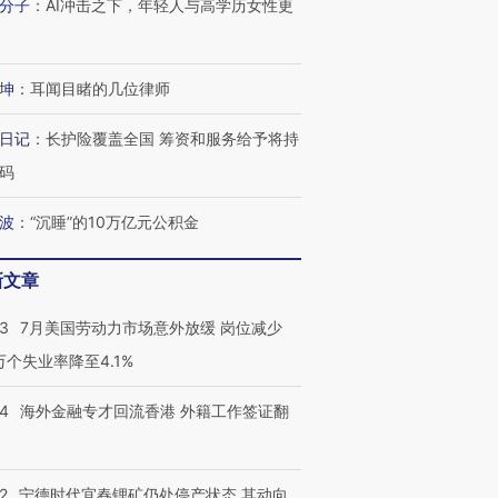
分子
：
AI冲击之下，年轻人与高学历女性更
坤
：
耳闻目睹的几位律师
日记
：
长护险覆盖全国 筹资和服务给予将持
码
波
：
“沉睡”的10万亿元公积金
新文章
43
7月美国劳动力市场意外放缓 岗位减少
3万个失业率降至4.1%
14
海外金融专才回流香港 外籍工作签证翻
2
宁德时代宜春锂矿仍处停产状态 其动向