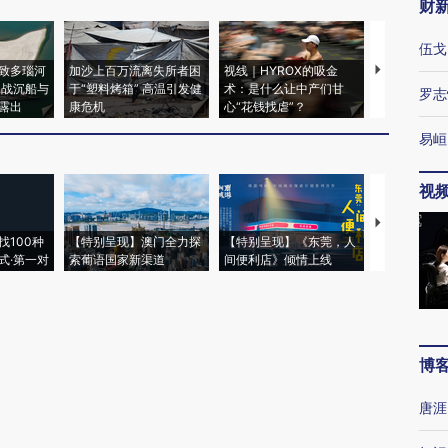
财
伍戈
致多瑙河
加沙上百万流离失所者困
视线｜HYROX的吸金
马航飞行员
二战沉船与
于“塑料烤箱” 高温引发健
术：是什么让中产们甘
粒摇头丸 尿
罗志
露出
康危机
心“花钱找虐”？
毒品
易峘
视
【推广】走
找100种
【特别呈现】澳门全力探
【特别呈现】《东莞，人
会，让数智科
式·第一对
索葡语国家新渠道
间便利店》倾情上线
业
博
唐涯