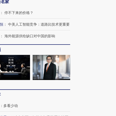
新名家
：
停不下来的价格？
跨国走私7万
视线｜被称为“蟑螂”的印
视线｜“入侵”还是“人道危
检体内含3种
度Z世代 用街头抗争将教
机”？难民潮撕裂西班牙
秘鲁纳斯
恒
：
中美人工智能竞争：道路比技术更重要
育部长拱下台
飞地休达
13人遇难
：
海外能源供给缺口对中国的影响
频
进第四届链博
【商旅对话】华住集团
技“链”接产
【特别呈现】寻找100种
CFO：不靠规模取胜，华
【特别呈
有意思的生活方式·第三对
住三大增长引擎是什么？
有意思的
客
：
多看少动