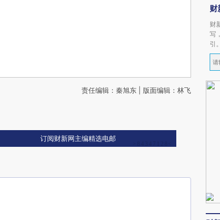
财
财
写
引
责任编辑：秦旭东 | 版面编辑：林飞
订阅财新网主编精选电邮