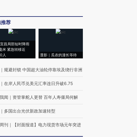
辑推荐
宜昌局部短时降雨
8毫米 紧急转移近
00人
显影｜瓜农的漫长等待
｜
规避封锁 中国超大油轮停靠埃及绕行非洲
｜
在岸人民币兑美元汇率连日升破6.75
我闻
｜
资管掌舵人更替 百年人寿僵局何解
｜
多国出台光伏新政加速转型
周刊
｜
【封面报道】电力现货市场元年突进