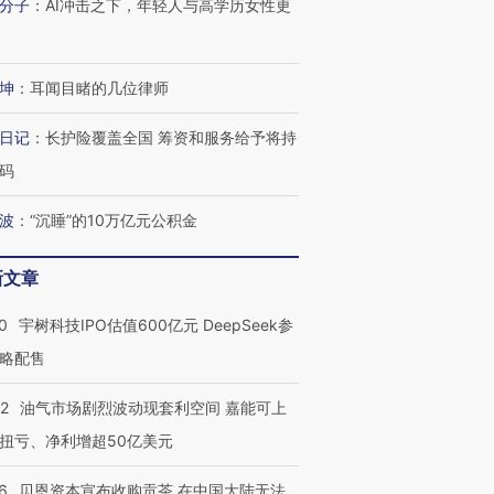
分子
：
AI冲击之下，年轻人与高学历女性更
坤
：
耳闻目睹的几位律师
日记
：
长护险覆盖全国 筹资和服务给予将持
码
波
：
“沉睡”的10万亿元公积金
新文章
0
宇树科技IPO估值600亿元 DeepSeek参
略配售
22
油气市场剧烈波动现套利空间 嘉能可上
扭亏、净利增超50亿美元
6
贝恩资本宣布收购贡茶 在中国大陆无法