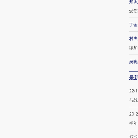
知识
受伤
丁金
村夫
续加
吴晓
最
22:1
与战
20:
半年
17:2