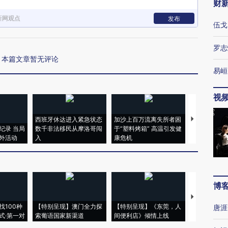
财
新网观点
发布
伍戈
罗志
本篇文章暂无评论
易峘
视
西班牙休达进入紧急状态
加沙上百万流离失所者困
视线｜HYR
纪录 当局
数千非法移民从摩洛哥闯
于“塑料烤箱” 高温引发健
术：是什么
外活动
入
康危机
心“花钱找虐
博
【推广】走
找100种
【特别呈现】澳门全力探
【特别呈现】《东莞，人
会，让数智科
唐涯
式·第一对
索葡语国家新渠道
间便利店》倾情上线
业