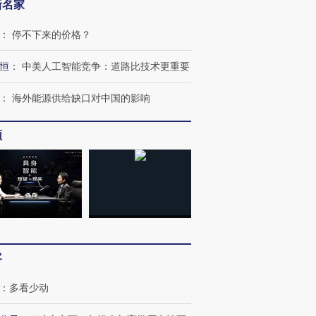
新名家
：
停不下来的价格？
恒
：
中美人工智能竞争：道路比技术更重要
：
海外能源供给缺口对中国的影响
频
OX的吸金
马航飞行员跨国走私7万
视线｜被称为“蟑螂”的印
让中产们甘
粒摇头丸 尿检体内含3种
度Z世代 用街头抗争将教
秘鲁纳斯
”？
毒品
育部长拱下台
13人遇难
客
进第四届链博
【商旅对话】华住集团
技“链”接产
【特别呈现】寻找100种
CFO：不靠规模取胜，华
【特别呈
：
多看少动
有意思的生活方式·第三对
住三大增长引擎是什么？
有意思的