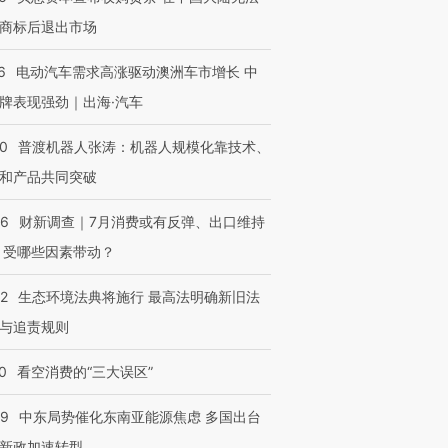
商标后退出市场
6
电动汽车需求高涨驱动澳洲车市增长 中
牌表现强劲｜出海·汽车
00
普渡机器人张涛：机器人规模化靠技术、
和产品共同突破
56
财新调查｜7月消费或有反弹、出口维持
 受哪些因素带动？
42
生态环境法典将施行 最高法明确新旧法
与追责规则
0
看空消费的“三大误区”
59
中东局势催化东南亚能源焦虑 多国出台
新政加速转型