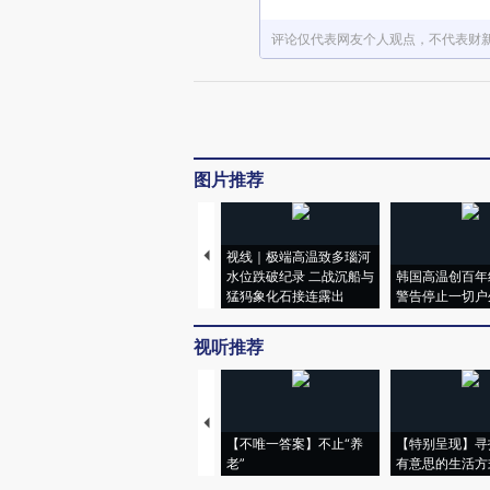
评论仅代表网友个人观点，不代表财
图片推荐
视线｜极端高温致多瑙河
水位跌破纪录 二战沉船与
韩国高温创百年
猛犸象化石接连露出
警告停止一切户
视听推荐
【不唯一答案】不止“养
【特别呈现】寻
老”
有意思的生活方