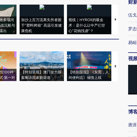
财
伍戈
致多瑙河
加沙上百万流离失所者困
视线｜HYROX的吸金
马航飞行员
二战沉船与
于“塑料烤箱” 高温引发健
术：是什么让中产们甘
粒摇头丸 尿
罗志
露出
康危机
心“花钱找虐”？
毒品
易峘
视
【推广】走
找100种
【特别呈现】澳门全力探
【特别呈现】《东莞，人
会，让数智科
式·第一对
索葡语国家新渠道
间便利店》倾情上线
业
博
唐涯