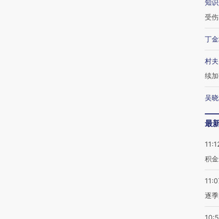
知识
受伤
丁金
村夫
续加
吴晓
最
11:1
积金
11:0
逐季
10: