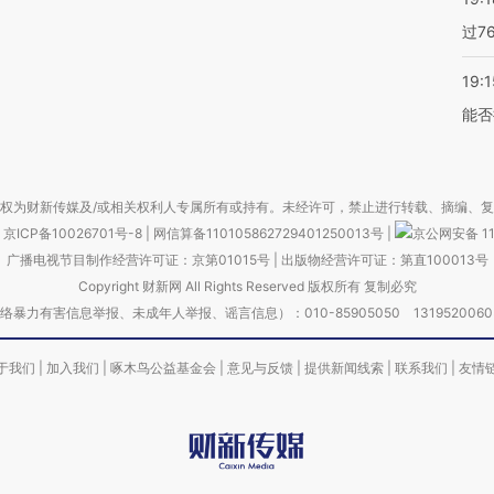
过7
19:1
能否
权为财新传媒及/或相关权利人专属所有或持有。未经许可，禁止进行转载、摘编、
京ICP备10026701号-8
|
网信算备110105862729401250013号
|
京公网安备 11
广播电视节目制作经营许可证：京第01015号
|
出版物经营许可证：第直100013号
Copyright 财新网 All Rights Reserved 版权所有 复制必究
害信息举报、未成年人举报、谣言信息）：010-85905050 13195200605 举报邮
于我们
|
加入我们
|
啄木鸟公益基金会
|
意见与反馈
|
提供新闻线索
|
联系我们
|
友情