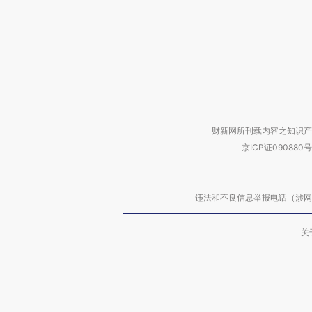
财新网所刊载内容之知识产
京ICP证090880号
违法和不良信息举报电话（涉网络暴力有
关