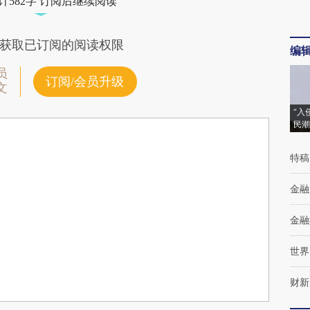
计582字 订阅后继续阅读
获取已订阅的阅读权限
编
员
订阅/会员升级
文
“入
民潮
特稿
金融
金融
世界
财新