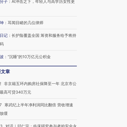
分子
：
AI冲击之下，年轻人与高学历女性更
坤
：
耳闻目睹的几位律师
日记
：
长护险覆盖全国 筹资和服务给予将持
码
波
：
“沉睡”的10万亿元公积金
新文章
2
非京籍五环内购房社保降至一年 北京市公
最高可贷340万元
7
寒武纪上半年净利润同比翻倍 营收增速
放缓
53
对话｜邱仁宗：临床研究参与者的安全永