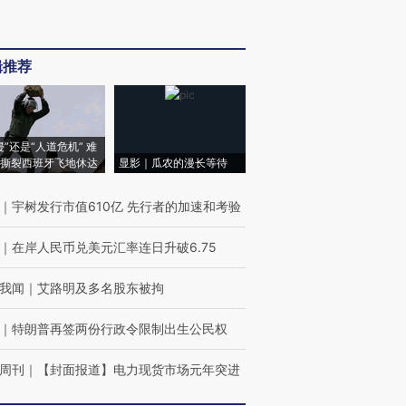
辑推荐
侵”还是“人道危机” 难
撕裂西班牙飞地休达
显影｜瓜农的漫长等待
｜
宇树发行市值610亿 先行者的加速和考验
｜
在岸人民币兑美元汇率连日升破6.75
我闻
｜
艾路明及多名股东被拘
｜
特朗普再签两份行政令限制出生公民权
周刊
｜
【封面报道】电力现货市场元年突进