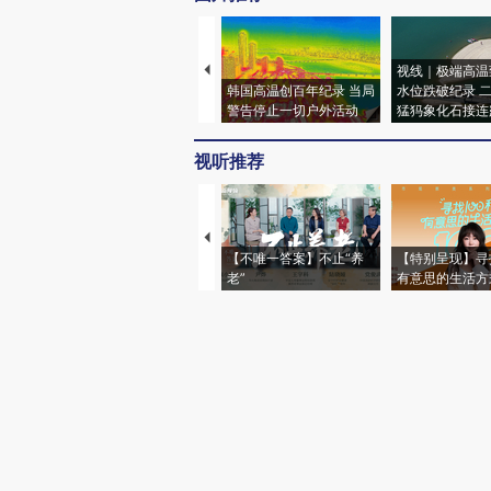
视线｜极端高温
韩国高温创百年纪录 当局
水位跌破纪录 
警告停止一切户外活动
猛犸象化石接连
视听推荐
【不唯一答案】不止“养
【特别呈现】寻
老”
有意思的生活方