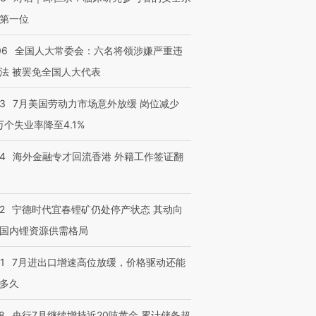
第一位
06
全国人大常委会：六名将领涉嫌严重违
法 被罢免全国人大代表
43
7月美国劳动力市场意外放缓 岗位减少
3万个失业率降至4.1%
14
海外金融专才回流香港 外籍工作签证翻
2
宁德时代宜春锂矿仍处停产状态 其动向
国内锂资源供需格局
1
7月进出口增速高位放缓，价格驱动还能
多久
8
央行7月继续增持近20吨黄金 累计储备超