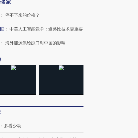
新名家
：
停不下来的价格？
跨国走私7万
视线｜被称为“蟑螂”的印
视线｜“入侵”还是“人道危
检体内含3种
度Z世代 用街头抗争将教
机”？难民潮撕裂西班牙
秘鲁纳斯
恒
：
中美人工智能竞争：道路比技术更重要
育部长拱下台
飞地休达
13人遇难
：
海外能源供给缺口对中国的影响
频
进第四届链博
【商旅对话】华住集团
技“链”接产
【特别呈现】寻找100种
CFO：不靠规模取胜，华
【特别呈
有意思的生活方式·第三对
住三大增长引擎是什么？
有意思的
客
：
多看少动