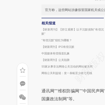
官方称，这些网站涉嫌假冒国家机关或公
相关报道
【财新周刊】【舒立观察】以不沉默扼制“有偿沉
默”
“有偿沉默”猖狂为哪般？
【财新周刊】IPO有偿沉默
中国媒体有偿报道乱象
【财新周刊】公关陷阱
55家从事非法网络公关活动的网站被关闭
网络公关利益链：发一条帖至少收七毛钱
通讯网”“维权防骗网”“中国民声网
国廉政法制网”等。