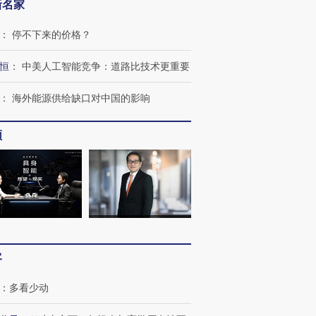
新名家
：
停不下来的价格？
恒
：
中美人工智能竞争：道路比技术更重要
：
海外能源供给缺口对中国的影响
OX的吸金
马航飞行员跨国走私7万
视线｜被称为“蟑螂”的印
频
让中产们甘
粒摇头丸 尿检体内含3种
度Z世代 用街头抗争将教
秘鲁纳斯
”？
毒品
育部长拱下台
13人遇难
进第四届链博
【商旅对话】华住集团
技“链”接产
【特别呈现】寻找100种
CFO：不靠规模取胜，华
【特别呈
客
有意思的生活方式·第三对
住三大增长引擎是什么？
有意思的
：
多看少动