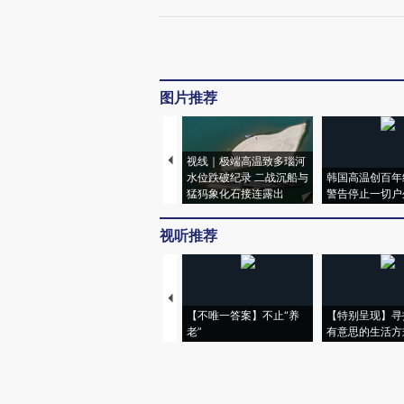
图片推荐
视线｜极端高温致多瑙河
水位跌破纪录 二战沉船与
韩国高温创百年
猛犸象化石接连露出
警告停止一切户
视听推荐
【不唯一答案】不止“养
【特别呈现】寻
老”
有意思的生活方