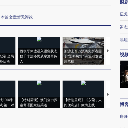
财
伍戈
本篇文章暂无评论
罗志
易峘
西班牙休达进入紧急状态
加沙上百万流离失所者困
视线｜HYR
视
纪录 当局
数千非法移民从摩洛哥闯
于“塑料烤箱” 高温引发健
术：是什么
外活动
入
康危机
心“花钱找虐
【推广】走
找100种
【特别呈现】澳门全力探
【特别呈现】《东莞，人
会，让数智科
博
式·第一对
索葡语国家新渠道
间便利店》倾情上线
业
唐涯