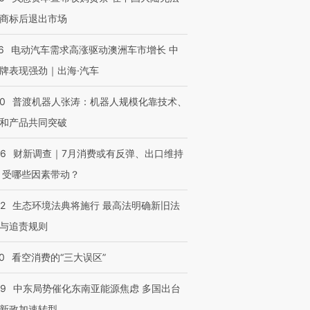
商标后退出市场
6
电动汽车需求高涨驱动澳洲车市增长 中
牌表现强劲｜出海·汽车
00
普渡机器人张涛：机器人规模化靠技术、
和产品共同突破
56
财新调查｜7月消费或有反弹、出口维持
 受哪些因素带动？
42
生态环境法典将施行 最高法明确新旧法
与追责规则
0
看空消费的“三大误区”
59
中东局势催化东南亚能源焦虑 多国出台
新政加速转型