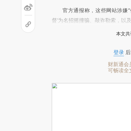
官方通报称，这些网站涉嫌“假冒
督’为名招摇撞骗、敲诈勒索，以及
本文共
登录
后
财新通会
可畅读全