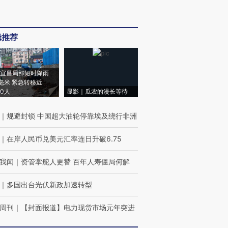
辑推荐
宜昌局部短时降雨
8毫米 紧急转移近
00人
显影｜瓜农的漫长等待
｜
规避封锁 中国超大油轮停靠埃及绕行非洲
｜
在岸人民币兑美元汇率连日升破6.75
我闻
｜
资管掌舵人更替 百年人寿僵局何解
｜
多国出台光伏新政加速转型
周刊
｜
【封面报道】电力现货市场元年突进