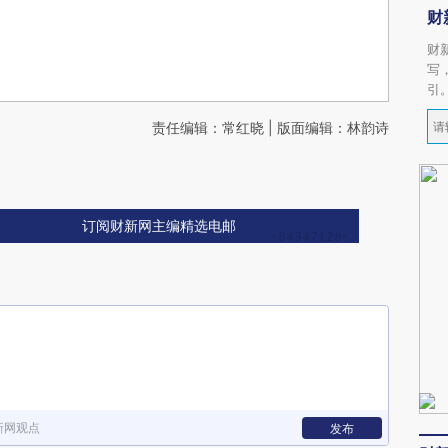
财
财
写
引
责任编辑：常红晓 | 版面编辑：林韵诗
订阅财新网主编精选电邮
新网观点
发布