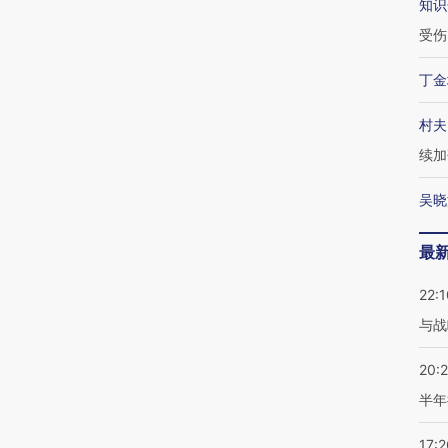
知识
受伤
丁金
村夫
续加
吴晓
最
22:1
与战
20:
半年
17:2