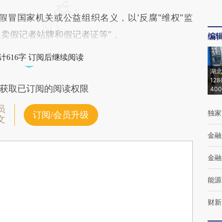
国家机关或公益组织名义，以‘反腐’‘维权’‘监
卖假记者站牌和假记者证等” 。
编
计616字 订阅后继续阅读
湖北
12
获取已订阅的阅读权限
40
员
独家
订阅/会员升级
文
金融
金融
能源
财新