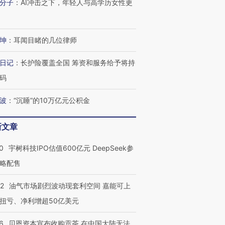
分子
：
AI冲击之下，年轻人与高学历女性更
坤
：
耳闻目睹的几位律师
日记
：
长护险覆盖全国 筹资和服务给予将持
码
波
：
“沉睡”的10万亿元公积金
新文章
0
宇树科技IPO估值600亿元 DeepSeek参
略配售
22
油气市场剧烈波动现套利空间 嘉能可上
扭亏、净利增超50亿美元
6
贝恩资本宣布收购贡茶 在中国大陆无法