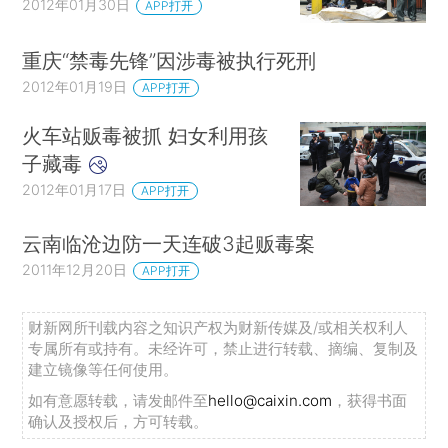
2012年01月30日
APP打开
重庆“禁毒先锋”因涉毒被执行死刑
2012年01月19日
APP打开
火车站贩毒被抓 妇女利用孩
子藏毒
2012年01月17日
APP打开
云南临沧边防一天连破3起贩毒案
2011年12月20日
APP打开
财新网所刊载内容之知识产权为财新传媒及/或相关权利人
专属所有或持有。未经许可，禁止进行转载、摘编、复制及
建立镜像等任何使用。
如有意愿转载，请发邮件至
hello@caixin.com
，获得书面
确认及授权后，方可转载。